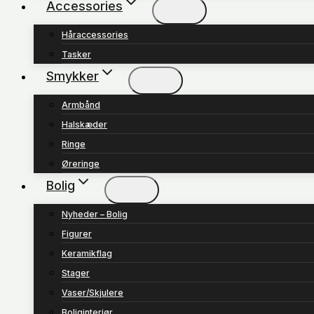
Accessories
Håraccessories
Tasker
Smykker
Armbånd
Halskæder
Ringe
Øreringe
Bolig
Nyheder – Bolig
Figurer
Keramikflag
Stager
Vaser/Skjulere
Boliginteriør