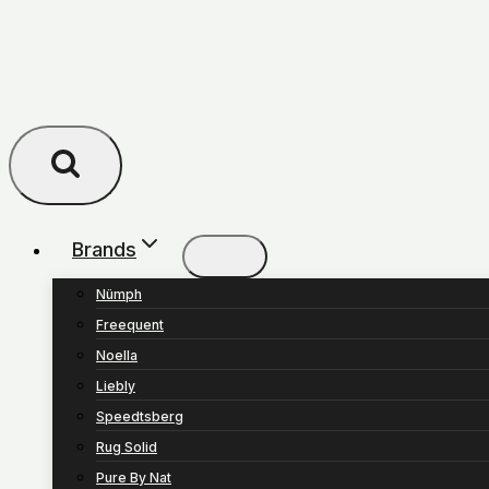
Brands
Nümph
Freequent
Noella
Liebly
Speedtsberg
Rug Solid
Pure By Nat