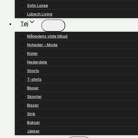
Solis Lunae
Lübech Living
Tøj
Månedens vilde tilbud
Nyheder – Mode
Kjoler
Nederdele
Shorts
T-shirts
Bluser
Skjorter
Blazer
Strik
Bukser
Jakker