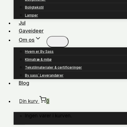
Boligtekstil
Lamper
Jul
Gaveideer
Om os
Hvem er By Sass
Klimatræ & miljø
Tekstilmaterialer & certificeringer
By sass´ Leverandører
Blog
Din kurv
0
Ingen varer i kurven.