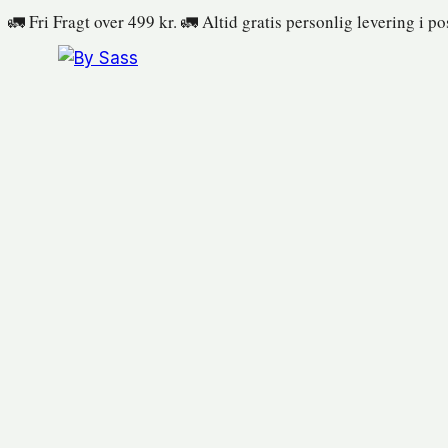
Fortsæt
🚛 Fri Fragt over 499 kr. 🚛 Altid gratis personlig levering i p
til
indhold