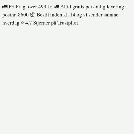
Fortsæt
🚛 Fri Fragt over 499 kr. 🚛 Altid gratis personlig levering i
til
postnr. 8600 📦 Bestil inden kl. 14 og vi sender samme
indhold
hverdag ⭐️ 4.7 Stjerner på Trustpilot