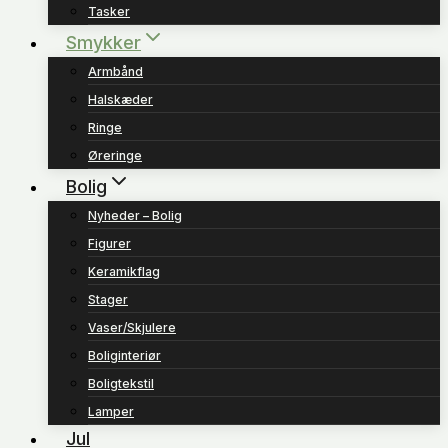
Tasker
Smykker
Armbånd
Halskæder
Ringe
Øreringe
Bolig
Nyheder – Bolig
Figurer
Keramikflag
Stager
Vaser/Skjulere
Boliginteriør
Boligtekstil
Lamper
Jul