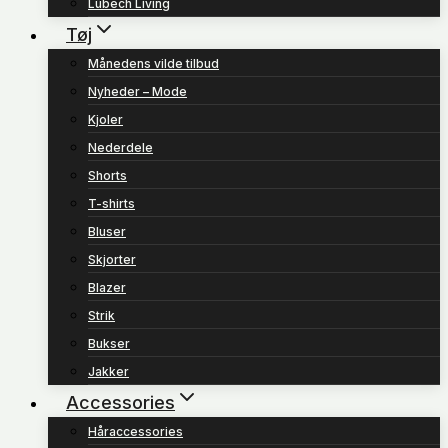
Lübech Living
Tøj
Månedens vilde tilbud
Nyheder – Mode
Kjoler
Nederdele
Shorts
T-shirts
Bluser
Skjorter
Blazer
Strik
Bukser
Jakker
Accessories
Håraccessories