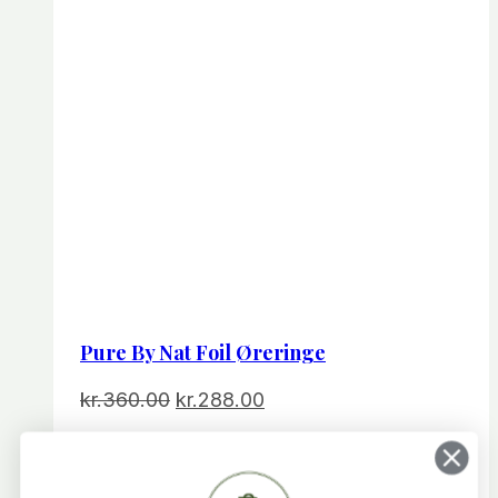
Pure By Nat Foil Øreringe
Den
Den
kr.
360.00
kr.
288.00
oprindelige
aktuelle
Foil finish øreringe
pris
pris
var:
er: