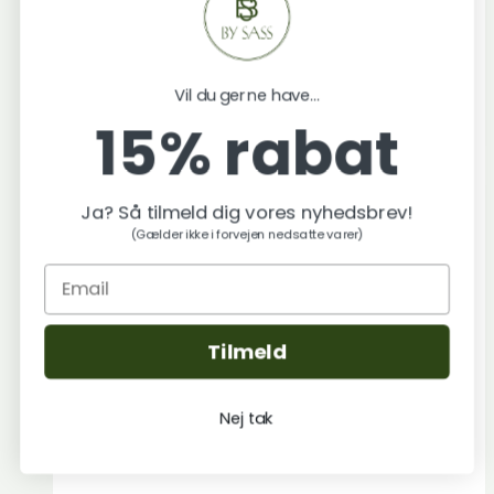
Øreringene er 30 mm lange.
kr.360.00.
kr.288.00.
Kvalitet: Sølvbelagt
Vil du gerne have...
Tilføj Til Kurv
Quick view
15% rabat
Ja? Så tilmeld dig vores nyhedsbrev!
(Gælder ikke i forvejen nedsatte varer)
Tilmeld
Nej tak