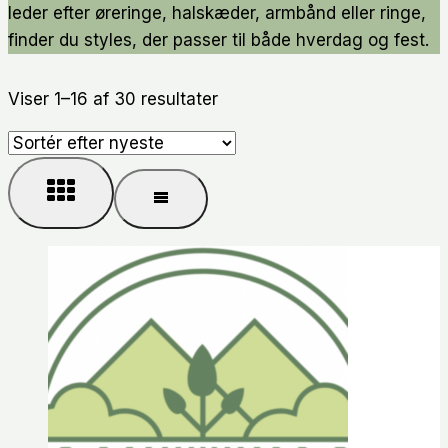
leder efter øreringe, halskæder, armbånd eller ringe,
finder du styles, der passer til både hverdag og fest.
Sorteret
Viser 1–16 af 30 resultater
efter
seneste