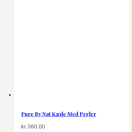
Pure By Nat Kæde Med Perler
kr.
360.00