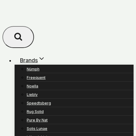
Brands
Nümph
Freequent
Noella
Liebly
Speedtsberg
Rug Solid
Pure By Nat
Solis Lunae