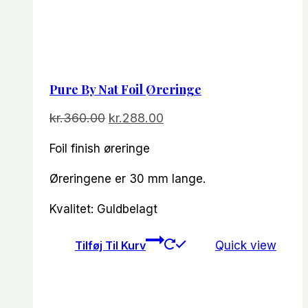
Pure By Nat Foil Øreringe
Den
Den
kr.
360.00
kr.
288.00
oprindelige
aktuelle
Foil finish øreringe
pris
pris
var:
er:
Øreringene er 30 mm lange.
kr.360.00.
kr.288.00.
Kvalitet: Guldbelagt
Tilføj Til Kurv
Quick view