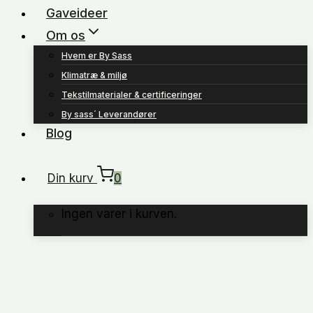
Gaveideer
Om os
Hvem er By Sass
Klimatræ & miljø
Tekstilmaterialer & certificeringer
By sass´ Leverandører
Blog
Din kurv
0
Ingen varer i kurven.