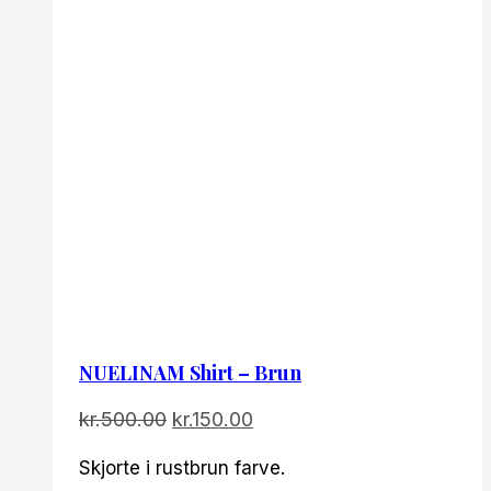
NUELINAM Shirt – Brun
Den
Den
kr.
500.00
kr.
150.00
oprindelige
aktuelle
Skjorte i rustbrun farve.
pris
pris