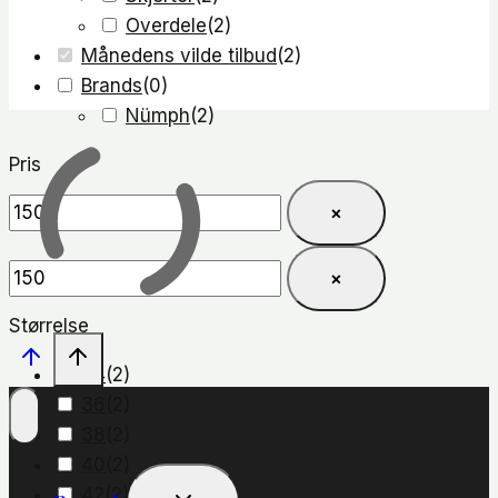
Overdele
(
2
)
Månedens vilde tilbud
(
2
)
Brands
(
0
)
Nümph
(
2
)
Pris
×
×
Størrelse
34
(
2
)
36
(
2
)
38
(
2
)
40
(
2
)
Skift
42
(
2
)