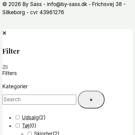
© 2026 By Sass - info@by-sass.dk - Frichsvej 38 -
Silkeborg - cvr 43961276
Filter
Filters
Kategorier
×
Udsalg
(
2
)
Tøj
(
0
)
Skjorter
(
2
)