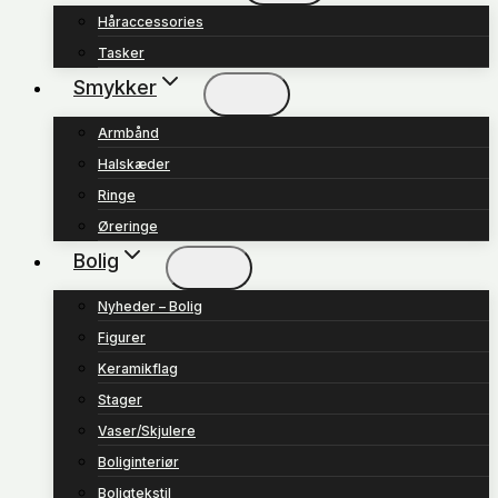
Håraccessories
Tasker
Smykker
Armbånd
Halskæder
Ringe
Øreringe
Bolig
Nyheder – Bolig
Figurer
Keramikflag
Stager
Vaser/Skjulere
Boliginteriør
Boligtekstil