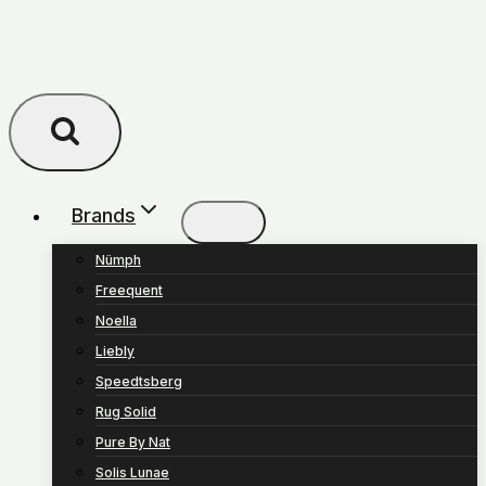
Brands
Nümph
Freequent
Noella
Liebly
Speedtsberg
Rug Solid
Pure By Nat
Solis Lunae