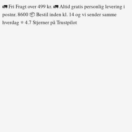
Fortsæt
🚛 Fri Fragt over 499 kr. 🚛 Altid gratis personlig levering i
til
postnr. 8600 📦 Bestil inden kl. 14 og vi sender samme
indhold
hverdag ⭐️ 4.7 Stjerner på Trustpilot