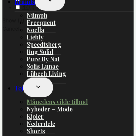
Brands
Undermenu
44
(
1
)
Nümph
Show
(
2
)
Freequent
Noella
Cancel
Liebly
Speedtsberg
Rug Solid
Pure By Nat
Solis Lunae
Lübech Living
Skift
Tøj
Undermenu
Månedens vilde tilbud
Nyheder – Mode
Kjoler
Nederdele
Shorts