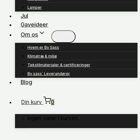
Lamper
Jul
Gaveideer
Om os
Hvem er By Sass
Klimatræ & miljø
Tekstilmaterialer & certificeringer
By sass´ Leverandører
Blog
Din kurv
0
Ingen varer i kurven.