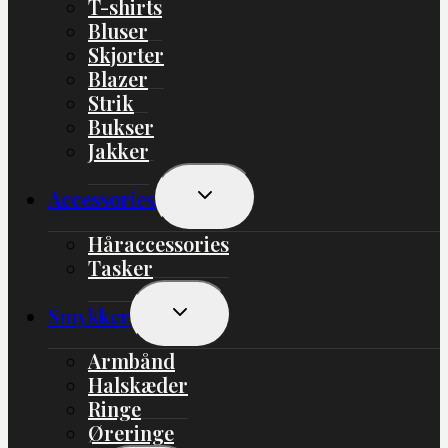
T-shirts
Bluser
Skjorter
Blazer
Strik
Bukser
Jakker
Skift
Accessories
Undermenu
Håraccessories
Tasker
Skift
Smykker
Undermenu
Armbånd
Halskæder
Ringe
Øreringe