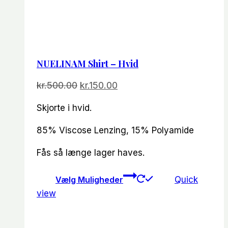
NUELINAM Shirt – Hvid
Den
Den
kr.
500.00
kr.
150.00
oprindelige
aktuelle
Skjorte i hvid.
pris
pris
var:
er:
85% Viscose Lenzing, 15% Polyamide
kr.500.00.
kr.150.00.
Fås så længe lager haves.
Dette
Vælg Muligheder
Quick
vare
view
har
flere