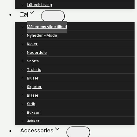
Lübech Living
Tøj
Månedens vilde tilbud
Nyheder – Mode
Kjoler
Nederdele
Shorts
T-shirts
Bluser
Skjorter
Blazer
Strik
Bukser
Jakker
Accessories