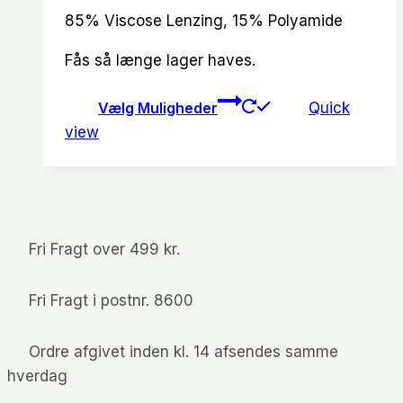
var:
er:
85% Viscose Lenzing, 15% Polyamide
kr.500.00.
kr.150.00.
Fås så længe lager haves.
Dette
Vælg Muligheder
Quick
vare
view
har
flere
varianter.
Mulighedern
kan
Fri Fragt over 499 kr.
vælges
på
Fri Fragt i postnr. 8600
varesiden
Ordre afgivet inden kl. 14 afsendes samme
hverdag