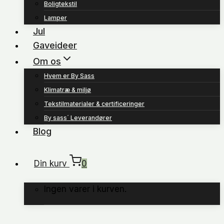
Boligtekstil
Lamper
Jul
Gaveideer
Om os
Hvem er By Sass
Klimatræ & miljø
Tekstilmaterialer & certificeringer
By sass´ Leverandører
Blog
Din kurv
0
Ingen varer i kurven.