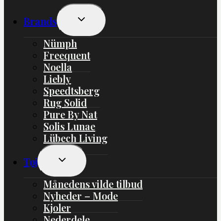
Skift
Brands
Undermenu
Nümph
Freequent
Noella
Liebly
Speedtsberg
Rug Solid
Pure By Nat
Solis Lunae
Lübech Living
Skift
Tøj
Undermenu
Månedens vilde tilbud
Nyheder – Mode
Kjoler
Nederdele