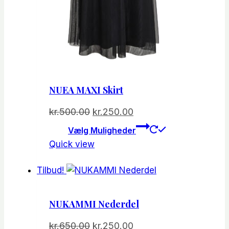
NUEA MAXI Skirt
Den
Den
kr.
500.00
kr.
250.00
oprindelige
aktuelle
Dette
Vælg Muligheder
vare
pris
pris
Quick view
har
var:
er:
flere
kr.500.00.
kr.250.00.
Tilbud!
varianter.
Mulighede
NUKAMMI Nederdel
kan
vælges
Den
Den
kr.
650.00
kr.
250.00