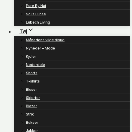
Pure By Nat
Solis Lunae
Lübech Living
Tøj
Månedens vilde tilbud
Nyheder – Mode
Kjoler
Nederdele
Shorts
T-shirts
Bluser
Skjorter
Blazer
Strik
Bukser
Jakker