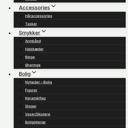
Accessories
Håraccessories
Tasker
Smykker
Armbånd
Halskæder
Ringe
Øreringe
Bolig
Nyheder – Bolig
Figurer
Keramikflag
Stager
Vaser/Skjulere
Boliginteriør