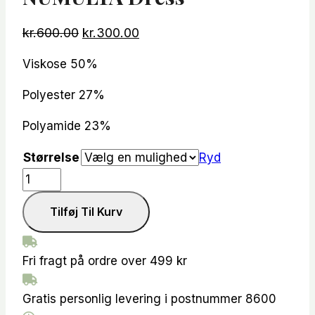
Den
Den
kr.
600.00
kr.
300.00
oprindelige
aktuelle
Viskose 50%
pris
pris
var:
er:
Polyester 27%
kr.600.00.
kr.300.00.
Polyamide 23%
Størrelse
Ryd
NUMULTA
Dress
Tilføj Til Kurv
antal
Fri fragt på ordre over 499 kr
Gratis personlig levering i postnummer 8600