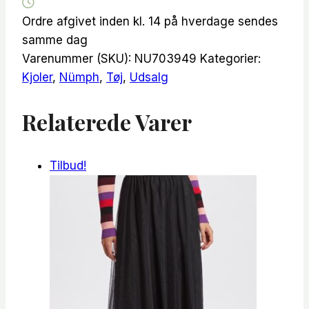
Ordre afgivet inden kl. 14 på hverdage sendes
samme dag
Varenummer (SKU):
NU703949
Kategorier:
Kjoler
,
Nümph
,
Tøj
,
Udsalg
Relaterede Varer
Tilbud!