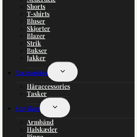
Shorts
T-shirts
Bluser
Skjorter
Blazer
Strik
Bukser
Jakker
Skift
Accessories
Undermenu
Håraccessories
Tasker
Skift
Smykker
Undermenu
Armbånd
Halskæder
Ringe