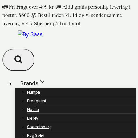
Fortsæt
🚛 Fri Fragt over 499 kr. 🚛 Altid gratis personlig levering i
til
postnr. 8600 📦 Bestil inden kl. 14 og vi sender samme
indhold
hverdag ⭐️ 4.7 Stjerner på Trustpilot
Brands
Nümph
Freequent
Noella
Liebly
Speedtsberg
Rug Solid