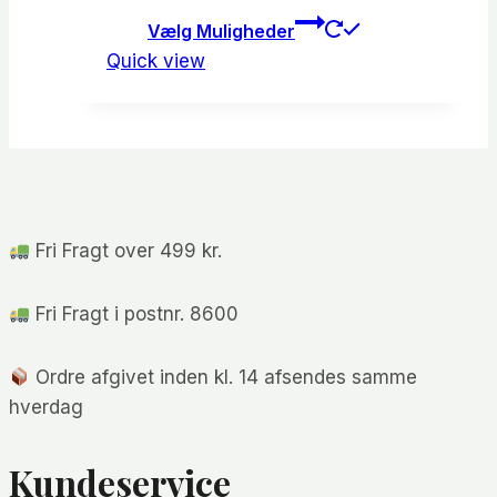
på
oprindelige
aktuelle
Dette
Vælg Muligheder
varesiden
vare
pris
pris
Quick view
har
var:
er:
flere
kr.600.00.
kr.360.00.
varianter.
Mulighede
kan
vælges
Fri Fragt over 499 kr.
på
varesiden
Fri Fragt i postnr. 8600
Ordre afgivet inden kl. 14 afsendes samme
hverdag
Kundeservice