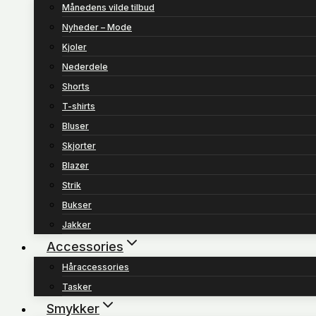
Månedens vilde tilbud
Nyheder – Mode
Kjoler
Nederdele
Shorts
T-shirts
Bluser
Skjorter
Blazer
Strik
Bukser
Jakker
Accessories
Håraccessories
Tasker
Smykker