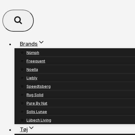
Brands
Nümph
Freequent
Noella
Liebly
Speedtsberg
Rug Solid
Pure By Nat
Solis Lunae
Lübech Living
Tøj