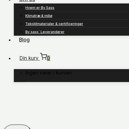
Hvem er By Sass
Klimatræ & miljø
Tekstilmaterialer & certificeringer
By sass´ Leverandører
Blog
Din kurv
0
Ingen varer i kurven.