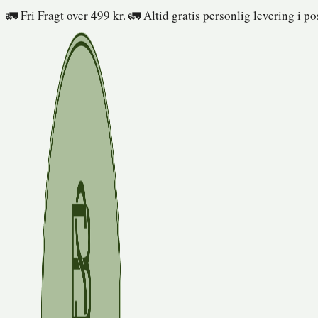
Fortsæt
🚛 Fri Fragt over 499 kr. 🚛 Altid gratis personlig levering i p
til
indhold