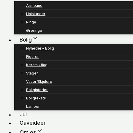
Armbånd
Halskæder
Ringe
Øreringe
Bolig
Nyheder – Bolig
Figurer
Keramikflag
Stager
Vaser/Skjulere
Boliginteriør
Boligtekstil
Lamper
Jul
Gaveideer
Om os