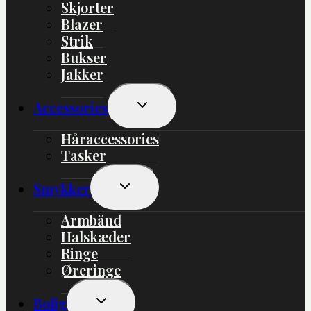
Skjorter
Blazer
Strik
Bukser
Jakker
Skift
Accessories
Undermenu
Håraccessories
Tasker
Skift
Smykker
Undermenu
Armbånd
Halskæder
Ringe
Øreringe
Skift
Bolig
Undermenu