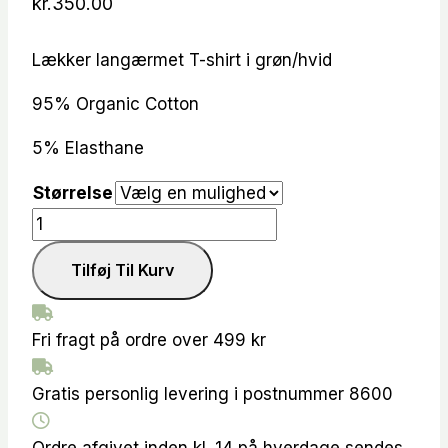
kr.
350.00
Lækker langærmet T-shirt i grøn/hvid
95% Organic Cotton
5% Elasthane
Størrelse
NUMIXIE
LS
Tilføj Til Kurv
T-
shirt
antal
Fri fragt på ordre over 499 kr
Gratis personlig levering i postnummer 8600