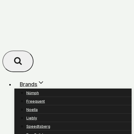
Brands
Nümph
Freequent
Noella
Liebly
Speedtsberg