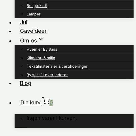
Boligtekstil
Lamper
Jul
Gaveideer
Om os
Hvem er By Sass
Klimatræ & miljø
Tekstilmaterialer & certificeringer
By sass´ Leverandører
Blog
Din kurv
0
Ingen varer i kurven.