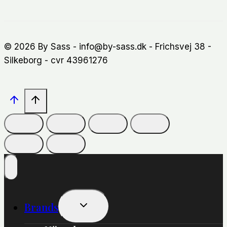
© 2026 By Sass - info@by-sass.dk - Frichsvej 38 -
Silkeborg - cvr 43961276
Skift
Brands
Undermenu