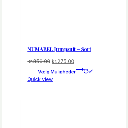
NUMABEL Jumpsuit – Sort
Den
Den
kr.
850.00
kr.
275.00
oprindelige
aktuelle
Dette
Vælg Muligheder
vare
pris
pris
Quick view
har
var:
er:
flere
kr.850.00.
kr.275.00.
varianter.
Mulighede
kan
vælges