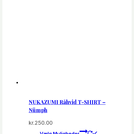
NUKAZUMI Råhvid T-SHIRT –
Nümph
kr.
250.00
Dette
Vælg Muligheder