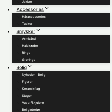
Jakker
Accessories
Håraccessories
Tasker
Smykker
Armbånd
Halskæder
Ringe
Øreringe
Bolig
Nyheder – Bolig
Figurer
Keramikflag
Stager
Vaser/Skjulere
Boliginteriør