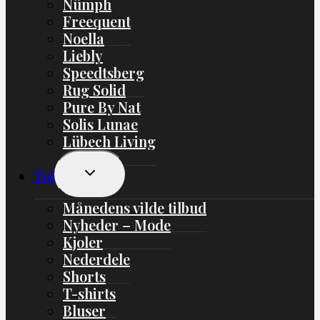
Nümph
Freequent
Noella
Liebly
Speedtsberg
Rug Solid
Pure By Nat
Solis Lunae
Lübech Living
Skift
Tøj
Undermenu
Månedens vilde tilbud
Nyheder – Mode
Kjoler
Nederdele
Shorts
T-shirts
Bluser