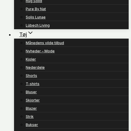
Rug Solid
Pure By Nat
Solis Lunae
Lübech Living
Tøj
Månedens vilde tilbud
Nyheder – Mode
Kjoler
Nederdele
Shorts
T-shirts
Bluser
Skjorter
Blazer
Strik
Bukser