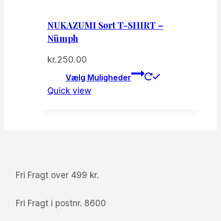
NUKAZUMI Sort T-SHIRT –
Nümph
kr.
250.00
Dette
Vælg Muligheder
vare
Quick view
har
flere
varianter.
Mulighede
kan
vælges
Fri Fragt over 499 kr.
på
varesiden
Fri Fragt i postnr. 8600