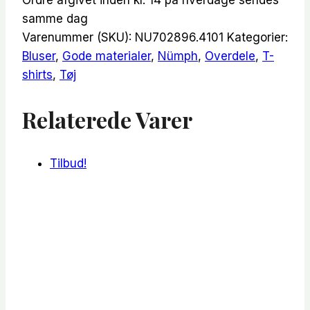
Ordre afgivet inden kl. 14 på hverdage sendes
samme dag
Varenummer (SKU):
NU702896.4101
Kategorier:
Bluser
,
Gode materialer
,
Nümph
,
Overdele
,
T-
shirts
,
Tøj
Relaterede Varer
Tilbud!