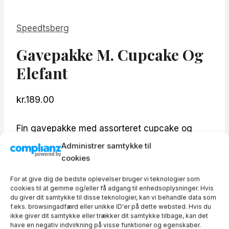
Speedtsberg
Gavepakke M. Cupcake Og
Elefant
kr.
189.00
Fin gavepakke med assorteret cupcake og
elefant.
Administrer samtykke til
cookies
Fantastisk til barnedåb eller fødselsdag.
For at give dig de bedste oplevelser bruger vi teknologier som
På lager
cookies til at gemme og/eller få adgang til enhedsoplysninger. Hvis
du giver dit samtykke til disse teknologier, kan vi behandle data som
f.eks. browsingadfærd eller unikke ID'er på dette websted. Hvis du
Gavepakke
ikke giver dit samtykke eller trækker dit samtykke tilbage, kan det
m.
have en negativ indvirkning på visse funktioner og egenskaber.