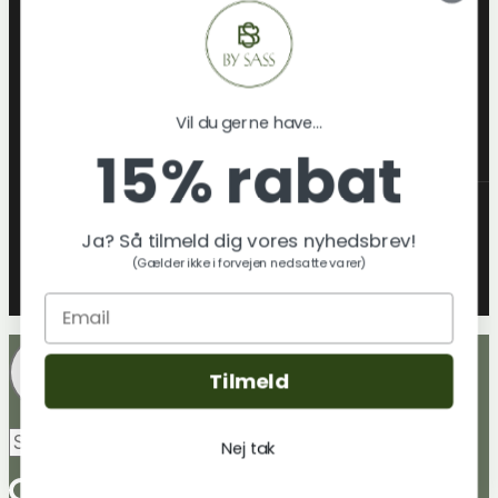
Boligtekstil
Lamper
Jul
Gaveideer
Vil du gerne have...
Skift
Om os
15% rabat
Undermenu
Hvem er By Sass
Klimatræ & miljø
Ja? Så tilmeld dig vores nyhedsbrev!
Tekstilmaterialer & certificeringer
(Gælder ikke i forvejen nedsatte varer)
By sass´ Leverandører
Blog
Tilmeld
Søg
Søg
Nej tak
efter: