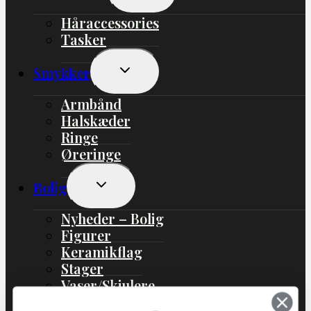
Håraccessories
Tasker
Skift
Smykker
Undermenu
Armbånd
Halskæder
Ringe
Øreringe
Skift
Bolig
Undermenu
Nyheder – Bolig
Figurer
Keramikflag
Stager
Vaser/Skjulere
Boliginteriør