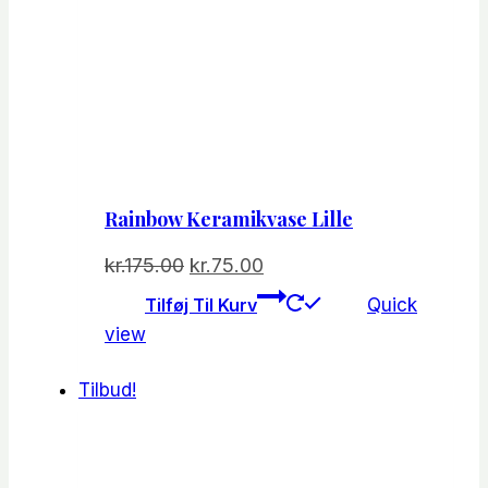
Rainbow Keramikvase Lille
Den
Den
kr.
175.00
kr.
75.00
oprindelige
aktuelle
Tilføj Til Kurv
Quick
pris
pris
view
var:
er:
kr.175.00.
kr.75.00.
Tilbud!