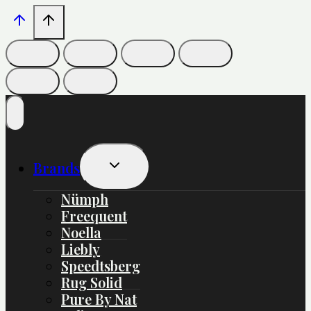
Skift
Brands
Undermenu
Nümph
Freequent
Noella
Liebly
Speedtsberg
Rug Solid
Pure By Nat