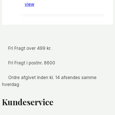
pris
pris
view
var:
er:
kr.54.95.
kr.29.95.
Fri Fragt over 499 kr.
Fri Fragt i postnr. 8600
Ordre afgivet inden kl. 14 afsendes samme
hverdag
Kundeservice