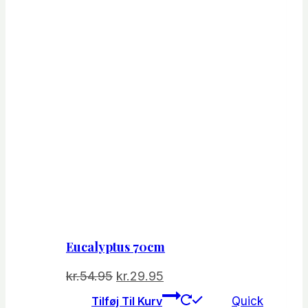
Eucalyptus 70cm
Den
Den
kr.
54.95
kr.
29.95
oprindelige
aktuelle
Tilføj Til Kurv
Quick