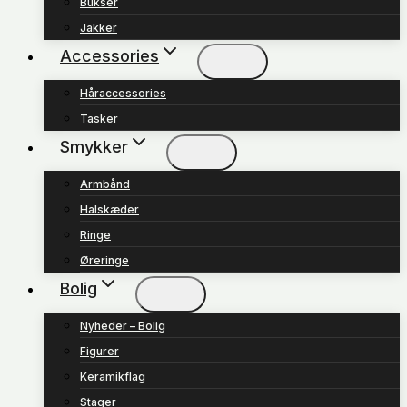
Bukser
Jakker
Accessories
Håraccessories
Tasker
Smykker
Armbånd
Halskæder
Ringe
Øreringe
Bolig
Nyheder – Bolig
Figurer
Keramikflag
Stager