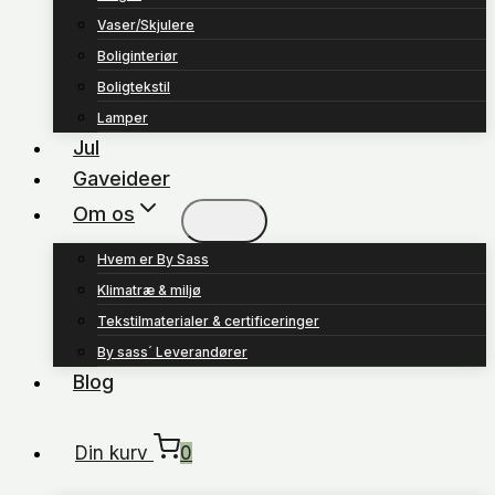
Vaser/Skjulere
Boliginteriør
Boligtekstil
Lamper
Jul
Gaveideer
Om os
Hvem er By Sass
Klimatræ & miljø
Tekstilmaterialer & certificeringer
By sass´ Leverandører
Blog
Din kurv
0