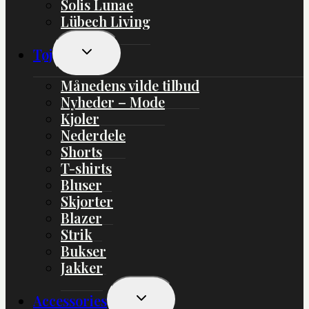
Solis Lunae
Lübech Living
Skift
Tøj
Undermenu
Månedens vilde tilbud
Nyheder – Mode
Kjoler
Nederdele
Shorts
T-shirts
Bluser
Skjorter
Blazer
Strik
Bukser
Jakker
Skift
Accessories
Undermenu