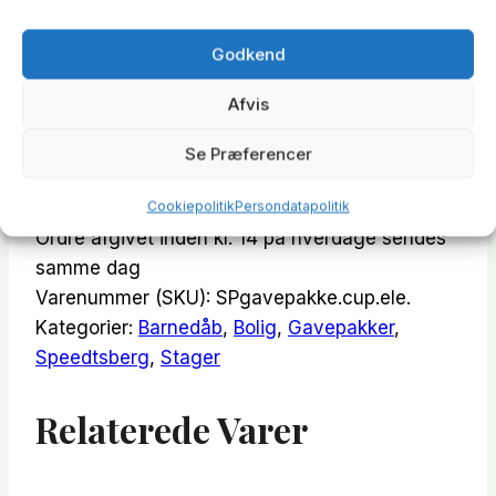
cupcake
Tilføj Til Kurv
og
Godkend
elefant
Afvis
antal
Fri fragt på ordre over 499 kr
Se Præferencer
Gratis personlig levering i postnummer 8600
Cookiepolitik
Persondatapolitik
Ordre afgivet inden kl. 14 på hverdage sendes
samme dag
Varenummer (SKU):
SPgavepakke.cup.ele.
Kategorier:
Barnedåb
,
Bolig
,
Gavepakker
,
Speedtsberg
,
Stager
Relaterede Varer