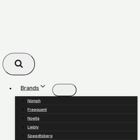
Brands
Nümph
Freequent
Noella
Liebly
Speedtsberg