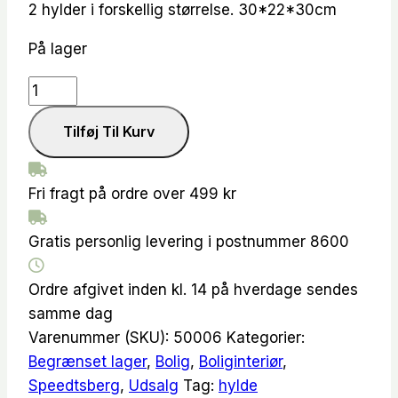
2 hylder i forskellig størrelse. 30*22*30cm
pris
pris
var:
er:
På lager
kr.575.00.
kr.199.00.
Ivo
hylder
Tilføj Til Kurv
2stk.
antal
Fri fragt på ordre over 499 kr
Gratis personlig levering i postnummer 8600
Ordre afgivet inden kl. 14 på hverdage sendes
samme dag
Varenummer (SKU):
50006
Kategorier:
Begrænset lager
,
Bolig
,
Boliginteriør
,
Speedtsberg
,
Udsalg
Tag:
hylde