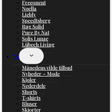
Freequent
Noella
Liebly
Speedtsberg
Rug Solid
Pure By Nat
Solis Lunae
Lübech Living
Skift
Tøj
Undermenu
Månedens vilde tilbud
Nyheder – Mode
Kjoler
Nederdele
Shorts
T-shirts
Bluser
Skjorter