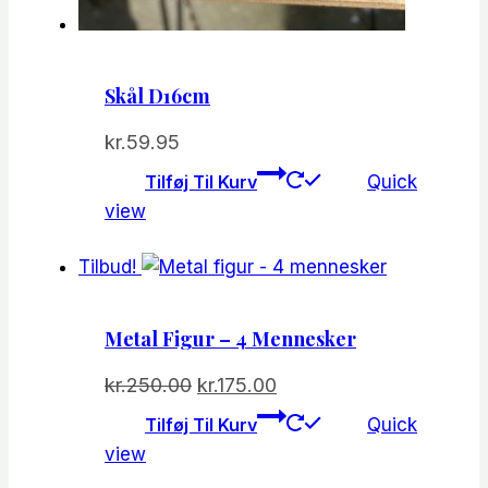
Skål D16cm
kr.
59.95
Tilføj Til Kurv
Quick
view
Tilbud!
Metal Figur – 4 Mennesker
Den
Den
kr.
250.00
kr.
175.00
oprindelige
aktuelle
Tilføj Til Kurv
Quick
pris
pris
view
var:
er: