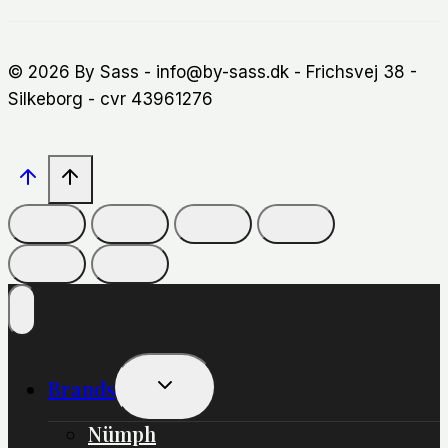
© 2026 By Sass - info@by-sass.dk - Frichsvej 38 -
Silkeborg - cvr 43961276
Skift
Brands
Undermenu
Nümph