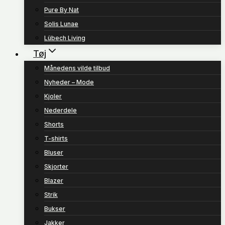
Pure By Nat
Solis Lunae
Lübech Living
Tøj
Månedens vilde tilbud
Nyheder – Mode
Kjoler
Nederdele
Shorts
T-shirts
Bluser
Skjorter
Blazer
Strik
Bukser
Jakker