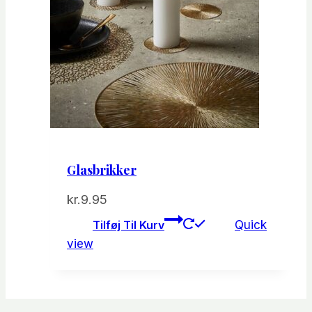
Glasbrikker
kr.
9.95
Tilføj Til Kurv
Quick
view