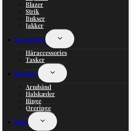
Blazer
Strik
Bukser
Jakker
Skift
Accessories
Undermenu
Håraccessories
Tasker
Skift
Smykker
Undermenu
Armbånd
Halskæder
Ringe
Øreringe
Skift
Bolig
Undermenu