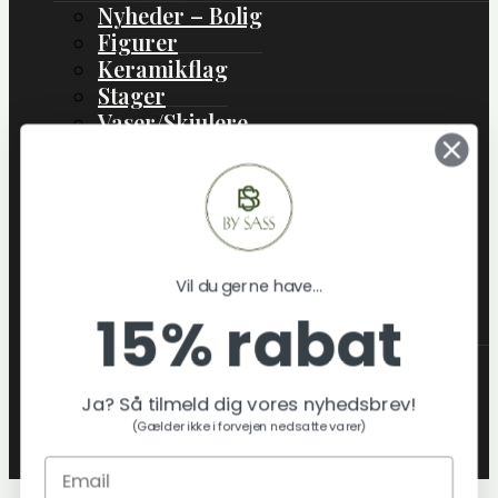
Nyheder – Bolig
Figurer
Keramikflag
Stager
Vaser/Skjulere
Boliginteriør
Boligtekstil
Lamper
Jul
Gaveideer
Vil du gerne have...
Skift
Om os
15% rabat
Undermenu
Hvem er By Sass
Klimatræ & miljø
Ja? Så tilmeld dig vores nyhedsbrev!
Tekstilmaterialer & certificeringer
(Gælder ikke i forvejen nedsatte varer)
By sass´ Leverandører
Blog