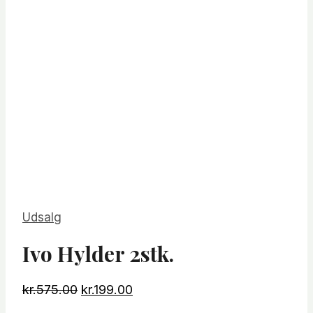
Udsalg
Ivo Hylder 2stk.
Den
Den
kr.
575.00
kr.
199.00
oprindelige
aktuelle