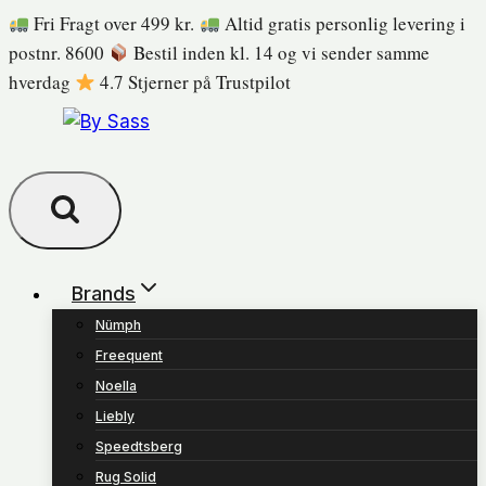
Fortsæt
Fri Fragt over 499 kr.
Altid gratis personlig levering i
til
postnr. 8600
Bestil inden kl. 14 og vi sender samme
indhold
hverdag
4.7 Stjerner på Trustpilot
Brands
Nümph
Freequent
Noella
Liebly
Speedtsberg
Rug Solid