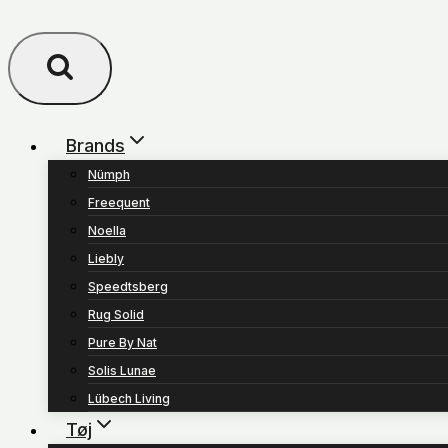
Brands
Nümph
Freequent
Noella
Liebly
Speedtsberg
Rug Solid
Pure By Nat
Solis Lunae
Lübech Living
Tøj