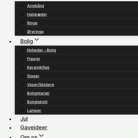
Armbånd
Halskæder
Ringe
Øreringe
Bolig
Nyheder – Bolig
Figurer
Keramikflag
Stager
Vaser/Skjulere
Boliginteriør
Boligtekstil
Lamper
Jul
Gaveideer
Om os