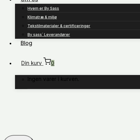
Hvem er By Sass
Klimatræ & miljø
Tekstilmaterialer & certificeringer
By sass´ Leverandører
Blog
Din kurv
0
Ingen varer i kurven.