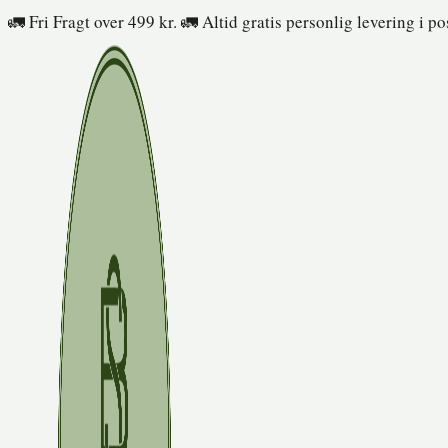
Fortsæt
🚛 Fri Fragt over 499 kr. 🚛 Altid gratis personlig levering i p
til
indhold