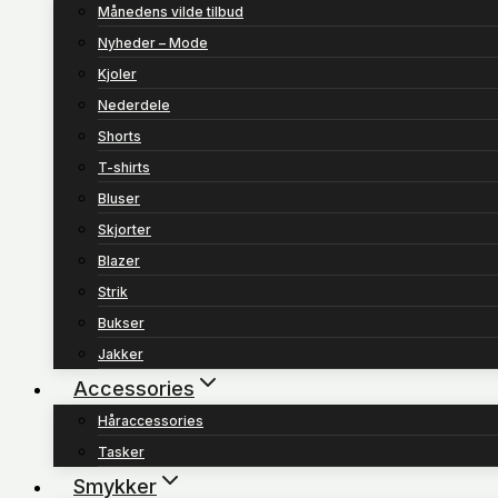
Månedens vilde tilbud
Nyheder – Mode
Kjoler
Nederdele
Shorts
T-shirts
Bluser
Skjorter
Blazer
Strik
Bukser
Jakker
Accessories
Håraccessories
Tasker
Smykker