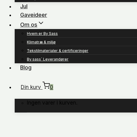
Jul
Gaveideer
Om os
Hvem er By Sass
Klimatræ & miljø
Tekstilmaterialer & certificeringer
By sass´ Leverandører
Blog
Din kurv
0
Ingen varer i kurven.