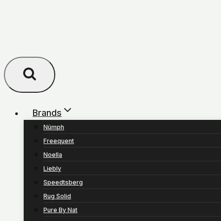
Brands
Nümph
Freequent
Noella
Liebly
Speedtsberg
Rug Solid
Pure By Nat