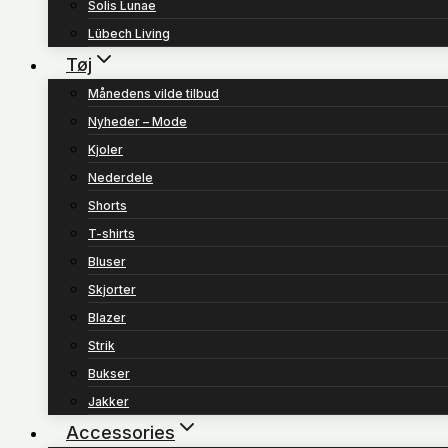
Solis Lunae
Lübech Living
Tøj
Månedens vilde tilbud
Nyheder – Mode
Kjoler
Nederdele
Shorts
T-shirts
Bluser
Skjorter
Blazer
Strik
Bukser
Jakker
Accessories