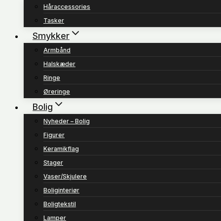
Håraccessories
Tasker
Smykker
Armbånd
Halskæder
Ringe
Øreringe
Bolig
Nyheder – Bolig
Figurer
Keramikflag
Stager
Vaser/Skjulere
Boliginteriør
Boligtekstil
Lamper