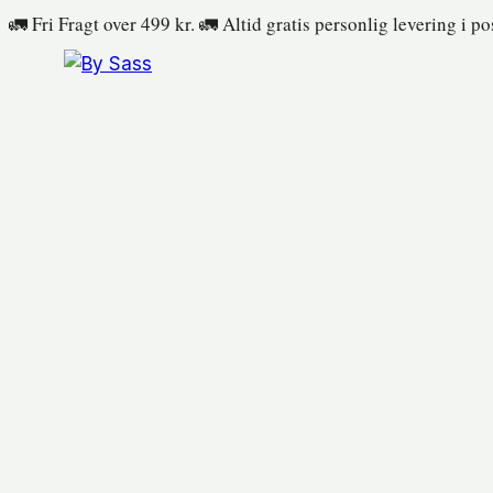
Fortsæt
🚛 Fri Fragt over 499 kr. 🚛 Altid gratis personlig levering i p
til
indhold