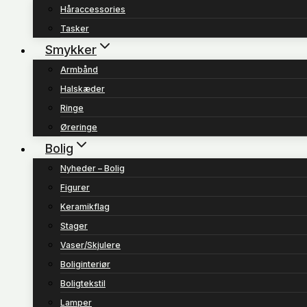
Håraccessories
Tasker
Smykker
Armbånd
Halskæder
Ringe
Øreringe
Bolig
Nyheder – Bolig
Figurer
Keramikflag
Stager
Vaser/Skjulere
Boliginteriør
Boligtekstil
Lamper