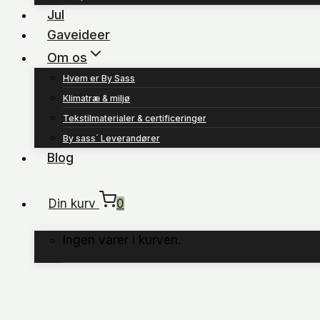
Jul
Gaveideer
Om os
Hvem er By Sass
Klimatræ & miljø
Tekstilmaterialer & certificeringer
By sass´ Leverandører
Blog
Din kurv
0
Ingen varer i kurven.