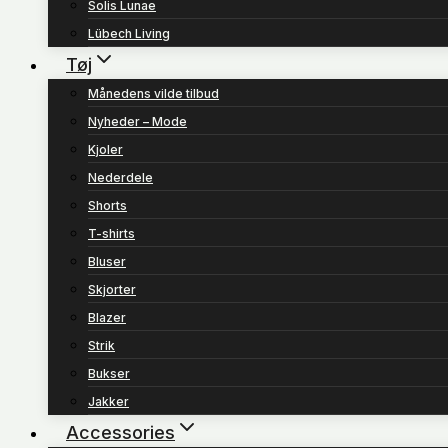
Solis Lunae
Lübech Living
Tøj
Månedens vilde tilbud
Nyheder – Mode
Kjoler
Nederdele
Shorts
T-shirts
Bluser
Skjorter
Blazer
Strik
Bukser
Jakker
Accessories