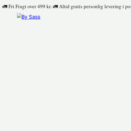
Fortsæt
🚛 Fri Fragt over 499 kr. 🚛 Altid gratis personlig levering i p
til
indhold