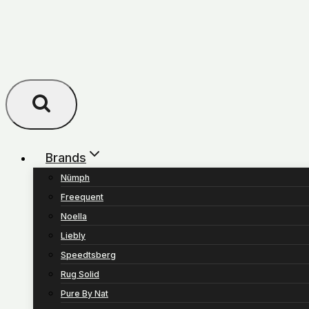
Brands
Nümph
Freequent
Noella
Liebly
Speedtsberg
Rug Solid
Pure By Nat