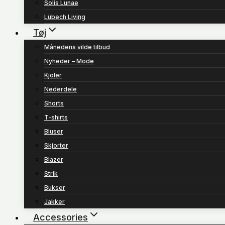
Solis Lunae
Lübech Living
Tøj
Månedens vilde tilbud
Nyheder – Mode
Kjoler
Nederdele
Shorts
T-shirts
Bluser
Skjorter
Blazer
Strik
Bukser
Jakker
Accessories