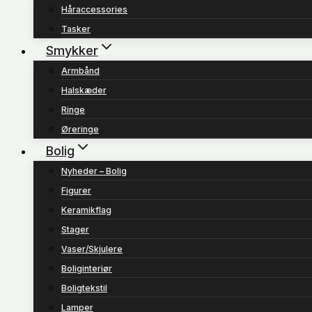
Håraccessories
Tasker
Smykker
Armbånd
Halskæder
Ringe
Øreringe
Bolig
Nyheder – Bolig
Figurer
Keramikflag
Stager
Vaser/Skjulere
Boliginteriør
Boligtekstil
Lamper