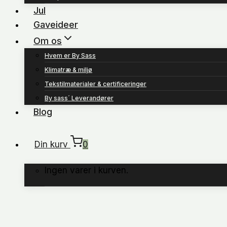
Jul
Gaveideer
Om os
Hvem er By Sass
Klimatræ & miljø
Tekstilmaterialer & certificeringer
By sass´ Leverandører
Blog
Din kurv
0
Ingen varer i kurven.