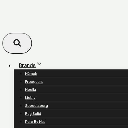
Brands
Nümph
Freequent
Noella
Liebly
Speedtsberg
Rug Solid
Pure By Nat