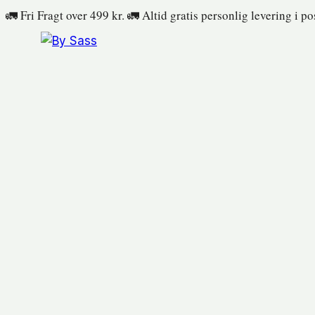
Fortsæt
🚛 Fri Fragt over 499 kr. 🚛 Altid gratis personlig levering i p
til
indhold