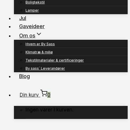
Boligtekstil
Lamper
Jul
Gaveideer
Om os
Hvem er By Sass
Klimatræ & miljø
Tekstilmaterialer & certificeringer
By sass´ Leverandører
Blog
Din kurv
0
Ingen varer i kurven.