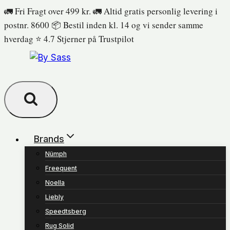
Fortsæt
🚛 Fri Fragt over 499 kr. 🚛 Altid gratis personlig levering i
til
postnr. 8600 📦 Bestil inden kl. 14 og vi sender samme
indhold
hverdag ⭐️ 4.7 Stjerner på Trustpilot
Brands
Nümph
Freequent
Noella
Liebly
Speedtsberg
Rug Solid