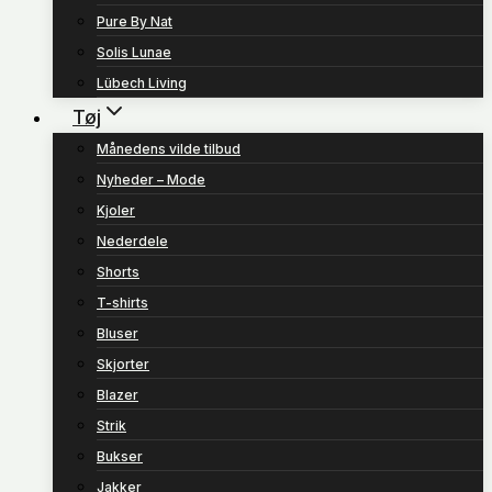
Pure By Nat
Solis Lunae
Lübech Living
Tøj
Månedens vilde tilbud
Nyheder – Mode
Kjoler
Nederdele
Shorts
T-shirts
Bluser
Skjorter
Blazer
Strik
Bukser
Jakker