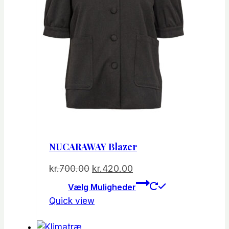
NUCARAWAY Blazer
Den
Den
kr.
700.00
kr.
420.00
oprindelige
aktuelle
Dette
Vælg Muligheder
vare
pris
pris
Quick view
har
var:
er:
flere
kr.700.00.
kr.420.00.