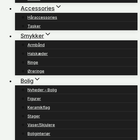
Accessories
Håraccessories
Tasker
Smykker
Armbånd
Halskæder
Ringe
Øreringe
Bolig
Nyheder – Bolig
Figurer
Keramikflag
Stager
Vaser/Skjulere
Boliginteriør