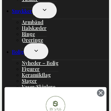
Skift
Smykker
Undermenu
Armbånd
Halskæder
Ringe
Øreringe
Skift
Bolig
Undermenu
Nyheder – Bolig
Figurer
Keramikflag
Stager
Vaser/Skjulere
Boliginteriør
Boligtekstil
Lamper
Jul