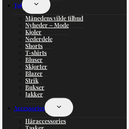
Skift
Tøj
Undermenu
Månedens vilde tilbud
Nyheder – Mode
Kjoler
Nederdele
Shorts
T-shirts
Bluser
Skjorter
Blazer
Strik
Bukser
Jakker
Skift
Accessories
Undermenu
Håraccessories
Tasker