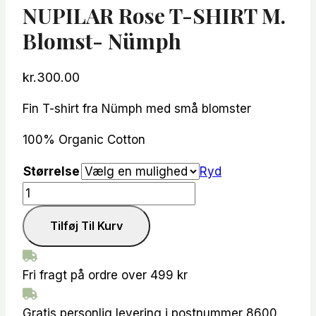
NUPILAR Rose T-SHIRT M.
Blomst- Nümph
kr.
300.00
Fin T-shirt fra Nümph med små blomster
100% Organic Cotton
Størrelse
Ryd
NUPILAR
Rose
Tilføj Til Kurv
T-
SHIRT
m.
Fri fragt på ordre over 499 kr
blomst-
Nümph
Gratis personlig levering i postnummer 8600