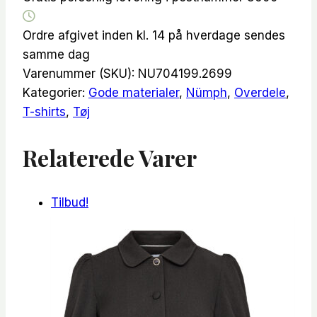
antal
Ordre afgivet inden kl. 14 på hverdage sendes
samme dag
Varenummer (SKU):
NU704199.2699
Kategorier:
Gode materialer
,
Nümph
,
Overdele
,
T-shirts
,
Tøj
Relaterede Varer
Tilbud!