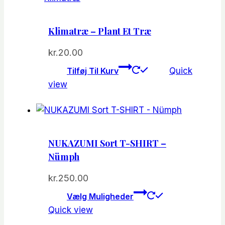
varianter.
Mulighede
Klimatræ – Plant Et Træ
kan
vælges
kr.
20.00
på
Tilføj Til Kurv
Quick
varesiden
view
NUKAZUMI Sort T-SHIRT –
Nümph
kr.
250.00
Dette
Vælg Muligheder
vare
Quick view
har