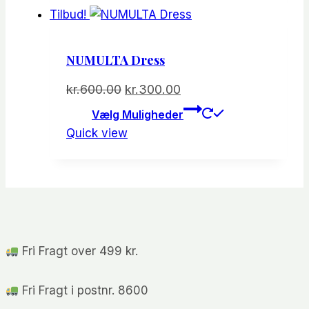
flere
Tilbud!
varianter.
Mulighede
NUMULTA Dress
kan
vælges
Den
Den
kr.
600.00
kr.
300.00
på
oprindelige
aktuelle
Dette
Vælg Muligheder
varesiden
vare
pris
pris
Quick view
har
var:
er:
flere
kr.600.00.
kr.300.00.
varianter.
Mulighede
kan
vælges
Fri Fragt over 499 kr.
på
varesiden
Fri Fragt i postnr. 8600