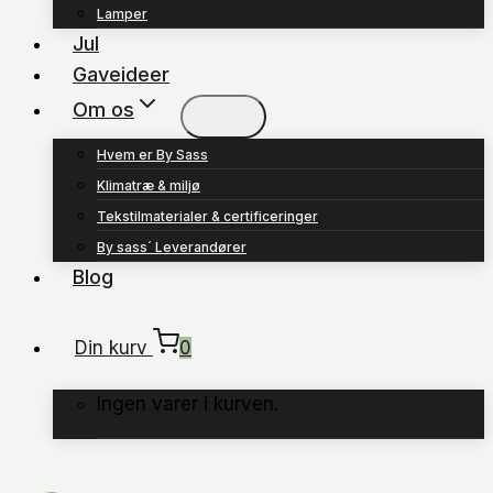
Lamper
Jul
Gaveideer
Om os
Hvem er By Sass
Klimatræ & miljø
Tekstilmaterialer & certificeringer
By sass´ Leverandører
Blog
Din kurv
0
Ingen varer i kurven.