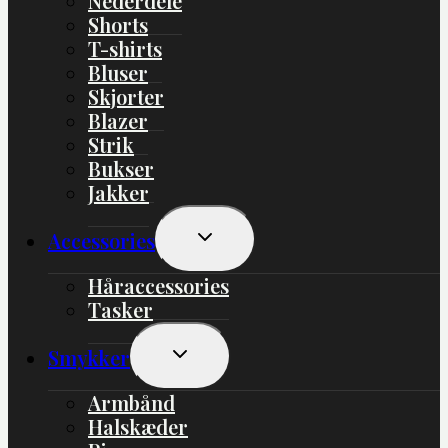
Nederdele
Shorts
T-shirts
Bluser
Skjorter
Blazer
Strik
Bukser
Jakker
Skift
Accessories
Undermenu
Håraccessories
Tasker
Skift
Smykker
Undermenu
Armbånd
Halskæder