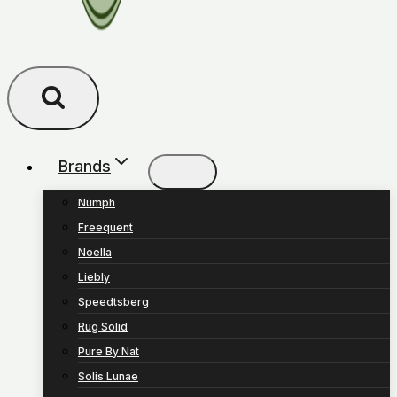
Brands
Nümph
Freequent
Noella
Liebly
Speedtsberg
Rug Solid
Pure By Nat
Solis Lunae