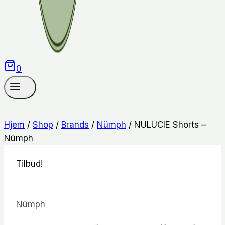
0
Hjem
/
Shop
/
Brands
/
Nümph
/
NULUCIE Shorts –
Nümph
Tilbud!
Nümph