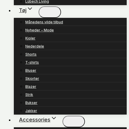
Lübech Living
Tøj
Månedens vilde tilbud
Nyheder – Mode
Kjoler
Nederdele
Shorts
T-shirts
Bluser
Skjorter
Blazer
Strik
Bukser
Jakker
Accessories