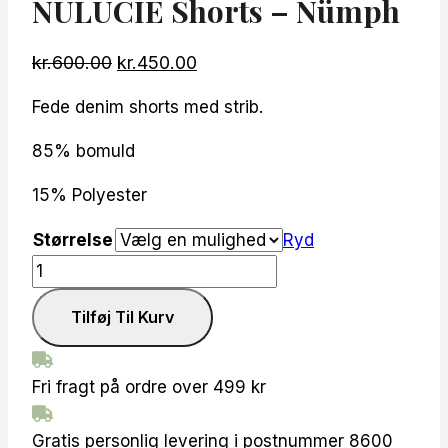
NULUCIE Shorts – Nümph
Den
Den
kr.
600.00
kr.
450.00
oprindelige
aktuelle
Fede denim shorts med strib.
pris
pris
var:
er:
85% bomuld
kr.600.00.
kr.450.00.
15% Polyester
Størrelse
Ryd
NULUCIE
Shorts
Tilføj Til Kurv
-
Nümph
antal
Fri fragt på ordre over 499 kr
Gratis personlig levering i postnummer 8600