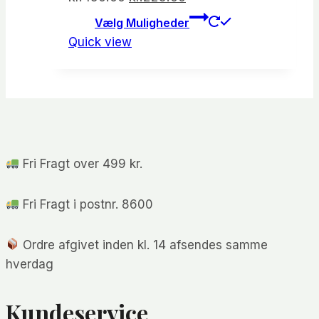
oprindelige
aktuelle
Dette
Vælg Muligheder
vare
pris
pris
Quick view
har
var:
er:
flere
kr.450.00.
kr.225.00.
varianter.
Mulighede
kan
vælges
Fri Fragt over 499 kr.
på
varesiden
Fri Fragt i postnr. 8600
Ordre afgivet inden kl. 14 afsendes samme
hverdag
Kundeservice