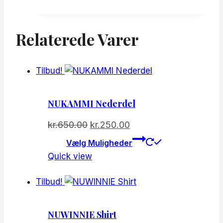
har
var:
er:
flere
kr.600.00.
kr.450.00.
varianter.
Relaterede Varer
Mulighede
kan
vælges
Tilbud!
på
varesiden
NUKAMMI Nederdel
Den
Den
kr.
650.00
kr.
250.00
oprindelige
aktuelle
Dette
Vælg Muligheder
vare
pris
pris
Quick view
har
var:
er:
flere
kr.650.00.
kr.250.00.
Tilbud!
varianter.
Mulighede
NUWINNIE Shirt
kan