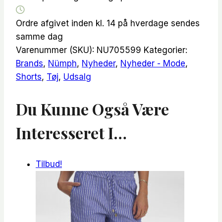
Ordre afgivet inden kl. 14 på hverdage sendes
samme dag
Varenummer (SKU):
NU705599
Kategorier:
Brands
,
Nümph
,
Nyheder
,
Nyheder - Mode
,
Shorts
,
Tøj
,
Udsalg
Du Kunne Også Være
Interesseret I…
Tilbud!