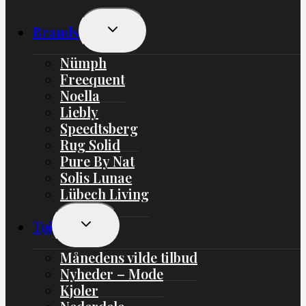
Skift
Brands
Undermenu
Nümph
Freequent
Noella
Liebly
Speedtsberg
Rug Solid
Pure By Nat
Solis Lunae
Lübech Living
Skift
Tøj
Undermenu
Månedens vilde tilbud
Nyheder – Mode
Kjoler