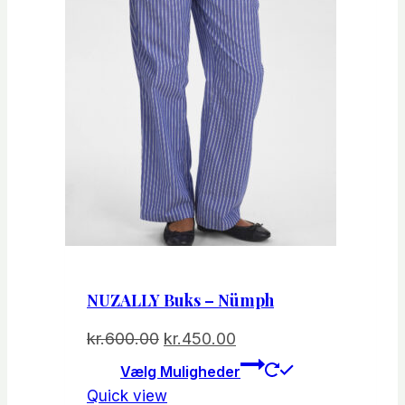
NUZALLY Buks – Nümph
Den
Den
kr.
600.00
kr.
450.00
oprindelige
aktuelle
Dette
Vælg Muligheder
vare
pris
pris
Quick view