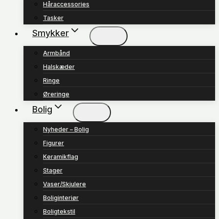
Håraccessories
Tasker
Smykker
Armbånd
Halskæder
Ringe
Øreringe
Bolig
Nyheder – Bolig
Figurer
Keramikflag
Stager
Vaser/Skjulere
Boliginteriør
Boligtekstil