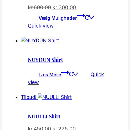
vælges
Den
Den
kr.
600.00
kr.
300.00
på
oprindelige
aktuelle
Dette
Vælg Muligheder
varesiden
vare
pris
pris
Quick view
har
var:
er:
flere
kr.600.00.
kr.300.00.
varianter.
Mulighede
NUYDUN Shirt
kan
vælges
Læs Mere
Quick
på
view
varesiden
Tilbud!
NUULLI Shirt
Den
Den
kr.
450.00
kr.
225.00