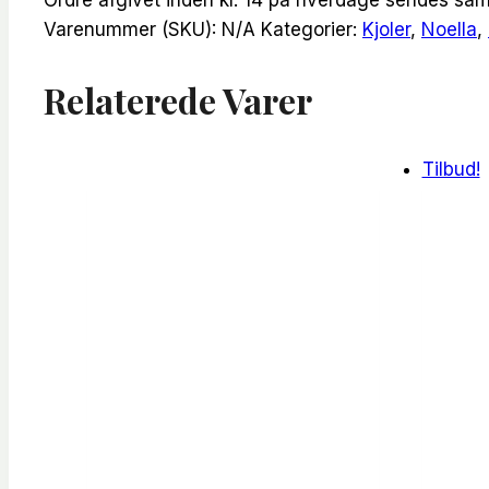
Ordre afgivet inden kl. 14 på hverdage sendes s
Varenummer (SKU):
N/A
Kategorier:
Kjoler
,
Noella
,
Relaterede Varer
Tilbud!