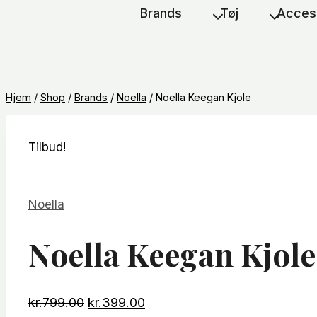
Brands
Tøj
Acces
Hjem
/
Shop
/
Brands
/
Noella
/
Noella Keegan Kjole
Tilbud!
Noella
Noella Keegan Kjole
Den
Den
kr.
799.00
kr.
399.00