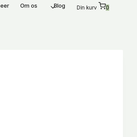
deer
Om os
Blog
Din kurv
0