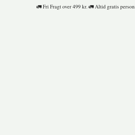
Fortsæt
🚛 Fri Fragt over 499 kr. 🚛 Altid gratis perso
til
indhold