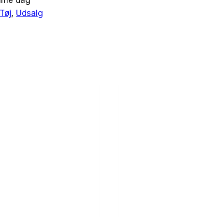
amme dag
Tøj
,
Udsalg