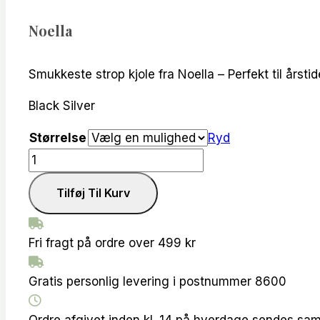
oprindelige
aktuelle
pris
pris
Noella
var:
er:
kr.799.00.
kr.399.00.
Smukkeste strop kjole fra Noella – Perfekt til årsti
Black Silver
Størrelse
Ryd
Noella
Keegan
Tilføj Til Kurv
Kjole
antal
Fri fragt på ordre over 499 kr
Gratis personlig levering i postnummer 8600