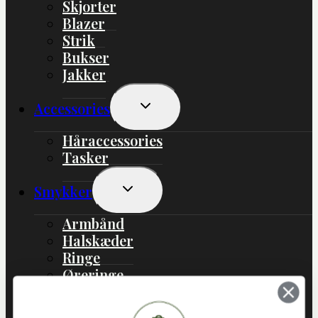
Skjorter
Blazer
Strik
Bukser
Jakker
Skift
Accessories
Undermenu
Håraccessories
Tasker
Skift
Smykker
Undermenu
Armbånd
Halskæder
Ringe
Øreringe
Skift
Bolig
Undermenu