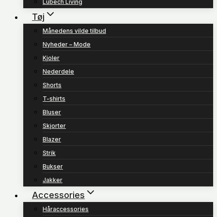
Lübech Living
Tøj
Månedens vilde tilbud
Nyheder – Mode
Kjoler
Nederdele
Shorts
T-shirts
Bluser
Skjorter
Blazer
Strik
Bukser
Jakker
Accessories
Håraccessories