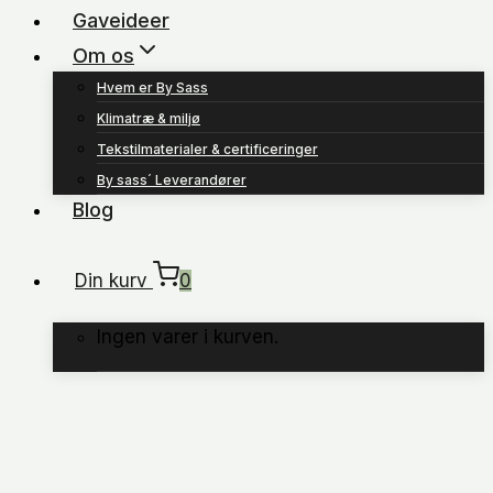
Gaveideer
Om os
Hvem er By Sass
Klimatræ & miljø
Tekstilmaterialer & certificeringer
By sass´ Leverandører
Blog
Din kurv
0
Ingen varer i kurven.