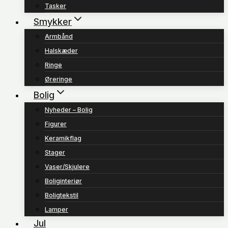
Tasker
Smykker
Armbånd
Halskæder
Ringe
Øreringe
Bolig
Nyheder – Bolig
Figurer
Keramikflag
Stager
Vaser/Skjulere
Boliginteriør
Boligtekstil
Lamper
Jul