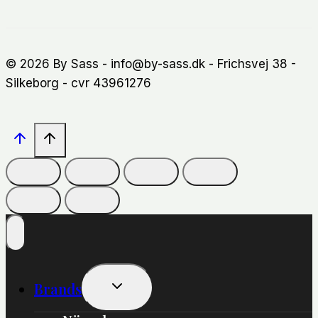
© 2026 By Sass - info@by-sass.dk - Frichsvej 38 -
Silkeborg - cvr 43961276
Skift
Brands
Undermenu