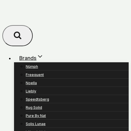
Brands
Nümph
Freequent
Noella
Liebly
Speedtsberg
Rug Solid
Pure By Nat
Solis Lunae