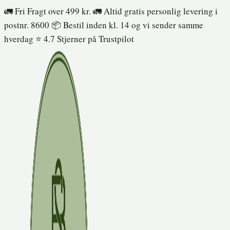
Fortsæt
🚛 Fri Fragt over 499 kr. 🚛 Altid gratis personlig levering i
til
postnr. 8600 📦 Bestil inden kl. 14 og vi sender samme
indhold
hverdag ⭐️ 4.7 Stjerner på Trustpilot