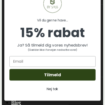
Nyheder – Bolig
Figurer
Keramikflag
Vil du gerne have...
Stager
15% rabat
Vaser/Skjulere
Boliginteriør
Boligtekstil
Ja? Så tilmeld dig vores nyhedsbrev!
Lamper
(Gælder ikke i forvejen nedsatte varer)
Jul
Gaveideer
Skift
Om os
Undermenu
Tilmeld
Hvem er By Sass
Klimatræ & miljø
Nej tak
Tekstilmaterialer & certificeringer
By sass´ Leverandører
Blog