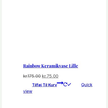
Rainbow Keramikvase Lille
Den
Den
kr.
175.00
kr.
75.00
oprindelige
aktuelle
Tilføj Til Kurv
Quick
pris
pris
view
var:
er:
kr.175.00.
kr.75.00.