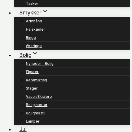
Tasker
Smykker
Armbånd
Halskæder
Ringe
Øreringe
Bolig
Nyheder – Bolig
Figurer
Keramikflag
Stager
Vaser/Skjulere
Boliginteriør
Boligtekstil
Lamper
Jul