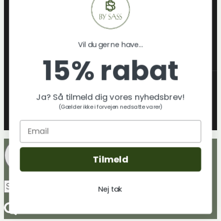
Lamper
Jul
Gaveideer
Vil du gerne have...
Skift
Om os
15% rabat
Undermenu
Hvem er By Sass
Klimatræ & miljø
Ja? Så tilmeld dig vores nyhedsbrev!
Tekstilmaterialer & certificeringer
(Gælder ikke i forvejen nedsatte varer)
By sass´ Leverandører
Blog
Tilmeld
Søg
Søg
Nej tak
efter: