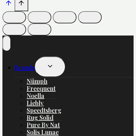
Skift
Brands
Undermenu
Nümph
Freequent
Noella
Liebly
Speedtsberg
Rug Solid
Pure By Nat
Solis Lunae