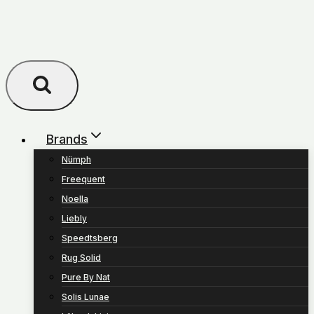
Brands
Nümph
Freequent
Noella
Liebly
Speedtsberg
Rug Solid
Pure By Nat
Solis Lunae