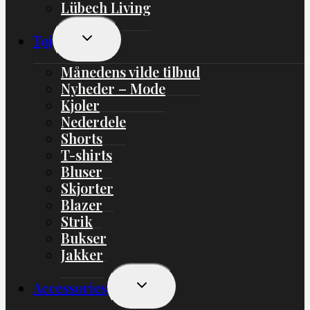
Lübech Living
Skift
Tøj
Undermenu
Månedens vilde tilbud
Nyheder – Mode
Kjoler
Nederdele
Shorts
T-shirts
Bluser
Skjorter
Blazer
Strik
Bukser
Jakker
Skift
Accessories
Undermenu