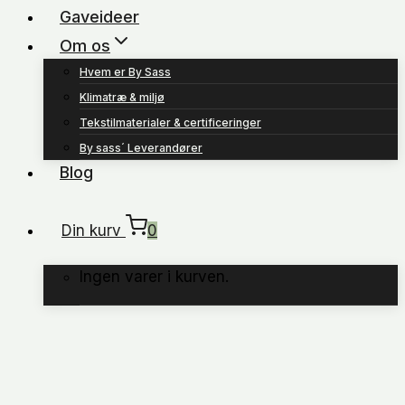
Gaveideer
Om os
Hvem er By Sass
Klimatræ & miljø
Tekstilmaterialer & certificeringer
By sass´ Leverandører
Blog
Din kurv
0
Ingen varer i kurven.