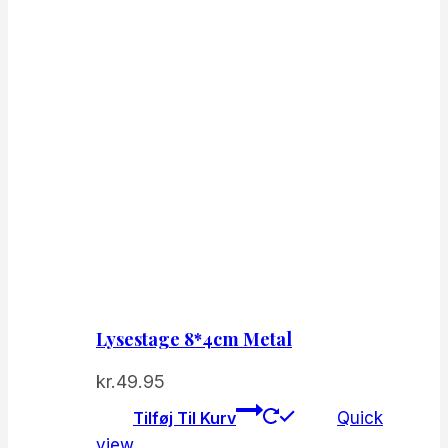
Lysestage 8*4cm Metal
kr.
49.95
Tilføj Til Kurv
Quick
view