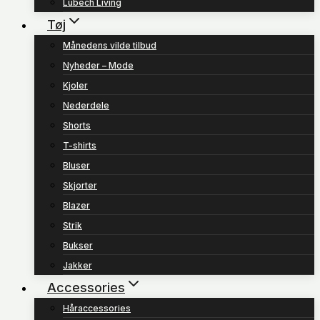
Lübech Living
Tøj
Månedens vilde tilbud
Nyheder – Mode
Kjoler
Nederdele
Shorts
T-shirts
Bluser
Skjorter
Blazer
Strik
Bukser
Jakker
Accessories
Håraccessories