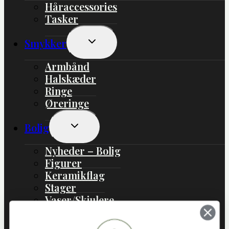
Håraccessories
Tasker
Skift
Smykker
Undermenu
Armbånd
Halskæder
Ringe
Øreringe
Skift
Bolig
Undermenu
Nyheder – Bolig
Figurer
Keramikflag
Stager
Vaser/Skjulere
Boliginteriør
Boligtekstil