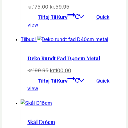
Den
Den
kr.
175.00
kr.
59.95
oprindelige
aktuelle
Tilføj Til Kurv
Quick
pris
pris
view
var:
er:
kr.175.00.
kr.59.95.
Tilbud!
Deko Rundt Fad D40cm Metal
Den
Den
kr.
199.95
kr.
100.00
oprindelige
aktuelle
Tilføj Til Kurv
Quick
pris
pris
view
var:
er:
kr.199.95.
kr.100.00.
Skål D16cm