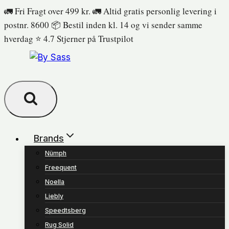
Fortsæt
🚛 Fri Fragt over 499 kr. 🚛 Altid gratis personlig levering i
til
postnr. 8600 📦 Bestil inden kl. 14 og vi sender samme
indhold
hverdag ⭐️ 4.7 Stjerner på Trustpilot
Brands
Nümph
Freequent
Noella
Liebly
Speedtsberg
Rug Solid