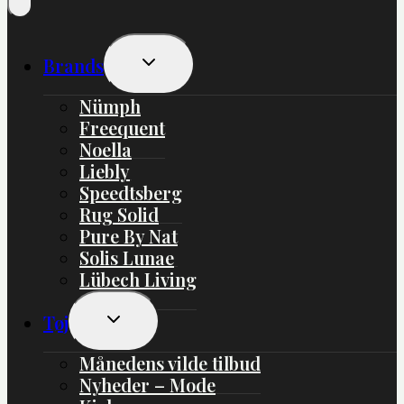
Skift
Brands
Undermenu
Nümph
Freequent
Noella
Liebly
Speedtsberg
Rug Solid
Pure By Nat
Solis Lunae
Lübech Living
Skift
Tøj
Undermenu
Månedens vilde tilbud
Nyheder – Mode