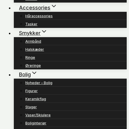
Accessories
Håraccessories
Tasker
Smykker
Armbånd
Halskæder
Ringe
Øreringe
Bolig
Nyheder – Bolig
Figurer
Keramikflag
Stager
Vaser/Skjulere
Boliginteriør