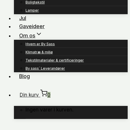
Boligtekstil
Lamper
Jul
Gaveideer
Om os
Hvem er By Sass
Klimatræ & miljø
Tekstilmaterialer & certificeringer
By sass´ Leverandører
Blog
Din kurv
0
Ingen varer i kurven.