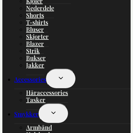
Kjoler
Nederdele
Shorts
T-shirts
Bluser
Skjorter
Blazer
Strik
Bukser
Jakker
Skift
Accessories
Undermenu
Håraccessories
Tasker
Skift
Smykker
Undermenu
Armbånd