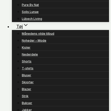
Pure By Nat
Solis Lunae
Lübech Living
Tøj
Månedens vilde tilbud
Nyheder – Mode
Kjoler
Nederdele
Shorts
T-shirts
Bluser
Skjorter
Blazer
Strik
Bukser
Jakker