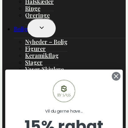
Halskæder
Ringe
Øreringe
Skift
Bolig
Undermenu
Nyheder – Bolig
Figurer
Keramikflag
Stager
Vaser/Skjulere
Boliginteriør
Boligtekstil
Lamper
Jul
Gaveideer
Vil du gerne have...
Skift
Om os
15% rabat
Undermenu