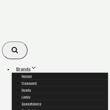
Brands
Nümph
Freequent
Noella
Liebly
Speedtsberg