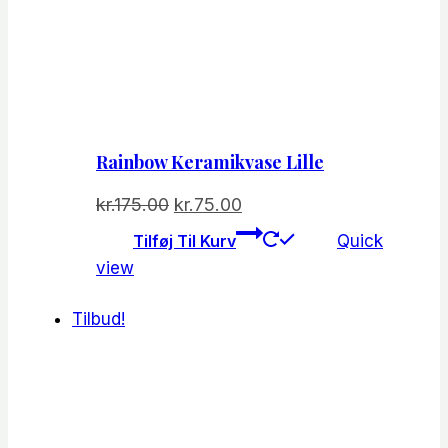
Rainbow Keramikvase Lille
Den
Den
kr.
175.00
kr.
75.00
oprindelige
aktuelle
Tilføj Til Kurv
Quick
pris
pris
view
var:
er:
kr.175.00.
kr.75.00.
Tilbud!