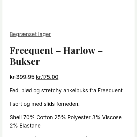
Begrænset lager
Freequent – Harlow –
Bukser
Den
Den
kr.
399.95
kr.
175.00
oprindelige
aktuelle
Fed, blød og stretchy ankelbuks fra Freequent
pris
pris
var:
er:
I sort og med slids forneden.
kr.399.95.
kr.175.00.
Shell 70% Cotton 25% Polyester 3% Viscose
2% Elastane