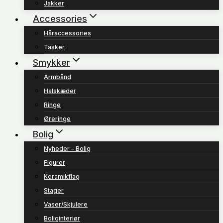
Jakker
Accessories
Håraccessories
Tasker
Smykker
Armbånd
Halskæder
Ringe
Øreringe
Bolig
Nyheder – Bolig
Figurer
Keramikflag
Stager
Vaser/Skjulere
Boliginteriør