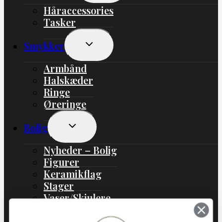
Håraccessories
Tasker
Skift
Smykker
Undermenu
Armbånd
Halskæder
Ringe
Øreringe
Skift
Bolig
Undermenu
Nyheder – Bolig
Figurer
Keramikflag
Stager
Vaser/Skjulere
Boliginteriør
Boligtekstil