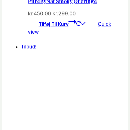
PureByNat Smoky Øreringe
Den
Den
kr.
450.00
kr.
299.00
oprindelige
aktuelle
Tilføj Til Kurv
Quick
pris
pris
view
var:
er:
kr.450.00.
kr.299.00.
Tilbud!