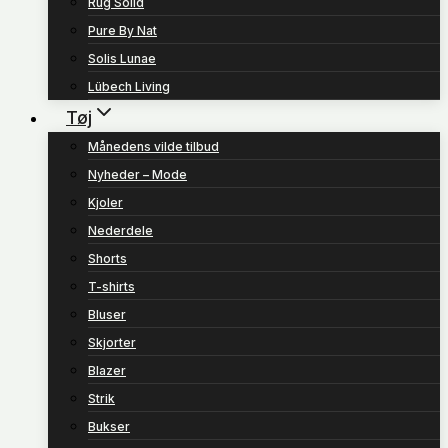
Rug Solid
Pure By Nat
Solis Lunae
Lübech Living
Tøj
Månedens vilde tilbud
Nyheder – Mode
Kjoler
Nederdele
Shorts
T-shirts
Bluser
Skjorter
Blazer
Strik
Bukser