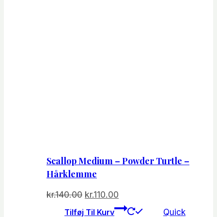
Scallop Medium – Powder Turtle –
Hårklemme
Den
Den
kr.
140.00
kr.
110.00
oprindelige
aktuelle
Tilføj Til Kurv
Quick