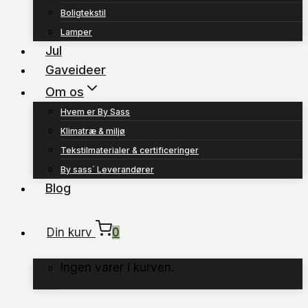
Boligtekstil
Lamper
Jul
Gaveideer
Om os
Hvem er By Sass
Klimatræ & miljø
Tekstilmaterialer & certificeringer
By sass´ Leverandører
Blog
Din kurv
0
Ingen varer i kurven.