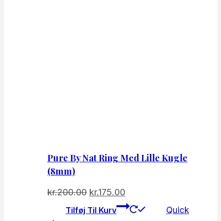
Pure By Nat Ring Med Lille Kugle
(8mm)
Den
Den
kr.
200.00
kr.
175.00
oprindelige
aktuelle
Tilføj Til Kurv
Quick
pris
pris