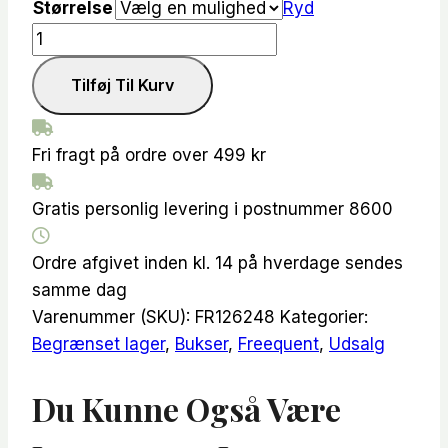
Størrelse
Ryd
Freequent
-
Tilføj Til Kurv
Harlow
-
bukser
Fri fragt på ordre over 499 kr
antal
Gratis personlig levering i postnummer 8600
Ordre afgivet inden kl. 14 på hverdage sendes
samme dag
Varenummer (SKU):
FR126248
Kategorier:
Begrænset lager
,
Bukser
,
Freequent
,
Udsalg
Du Kunne Også Være