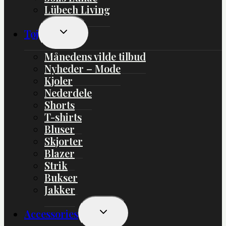
Lübech Living
Skift
Tøj
Undermenu
Månedens vilde tilbud
Nyheder – Mode
Kjoler
Nederdele
Shorts
T-shirts
Bluser
Skjorter
Blazer
Strik
Bukser
Jakker
Skift
Accessories
Undermenu