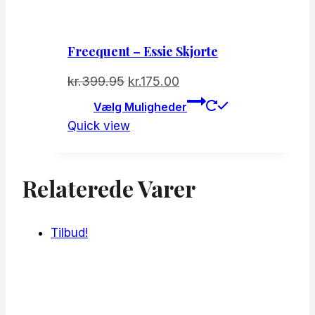
Freequent – Essie Skjorte
Den
Den
kr.
399.95
kr.
175.00
oprindelige
aktuelle
Dette
Vælg Muligheder
vare
pris
pris
Quick view
har
var:
er:
flere
kr.399.95.
kr.175.00.
varianter.
Relaterede Varer
Mulighede
kan
vælges
Tilbud!
på
varesiden