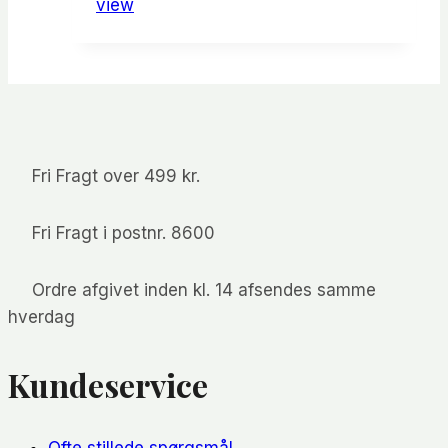
view
var:
er:
kr.200.00.
kr.175.00.
Fri Fragt over 499 kr.
Fri Fragt i postnr. 8600
Ordre afgivet inden kl. 14 afsendes samme
hverdag
Kundeservice