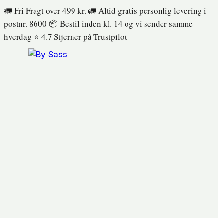
Fortsæt
🚛 Fri Fragt over 499 kr. 🚛 Altid gratis personlig levering i
til
postnr. 8600 📦 Bestil inden kl. 14 og vi sender samme
indhold
hverdag ⭐️ 4.7 Stjerner på Trustpilot