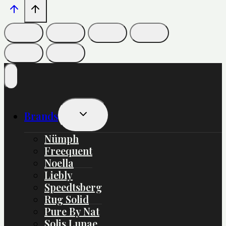
Skift
Brands
Undermenu
Nümph
Freequent
Noella
Liebly
Speedtsberg
Rug Solid
Pure By Nat
Solis Lunae