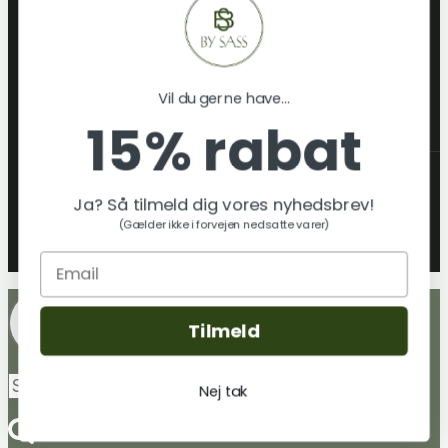
Lamper
Jul
Gaveideer
Vil du gerne have...
Skift
Om os
15% rabat
Undermenu
Hvem er By Sass
Klimatræ & miljø
Ja? Så tilmeld dig vores nyhedsbrev!
Tekstilmaterialer & certificeringer
(Gælder ikke i forvejen nedsatte varer)
By sass´ Leverandører
Blog
Tilmeld
Søg
Søg
Nej tak
efter: