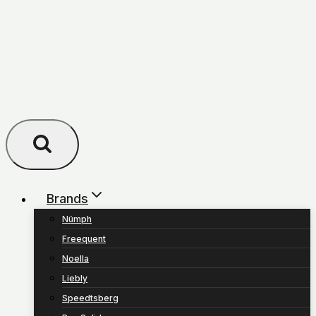
Brands
Nümph
Freequent
Noella
Liebly
Speedtsberg