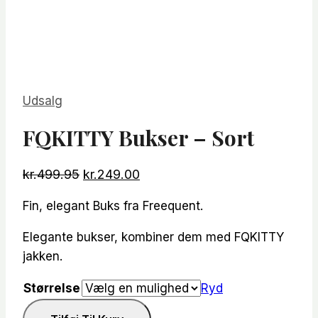
Udsalg
FQKITTY Bukser – Sort
Den
Den
kr.
499.95
kr.
249.00
oprindelige
aktuelle
Fin, elegant Buks fra Freequent.
pris
pris
var:
er:
Elegante bukser, kombiner dem med FQKITTY
kr.499.95.
kr.249.00.
jakken.
Størrelse
Ryd
FQKITTY