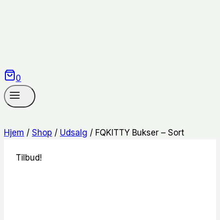
0
Hjem
/
Shop
/
Udsalg
/
FQKITTY Bukser – Sort
Tilbud!