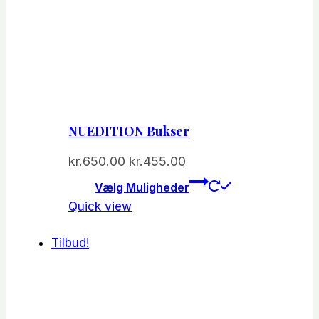
NUEDITION Bukser
Den
Den
kr.
650.00
kr.
455.00
oprindelige
aktuelle
Dette
Vælg Muligheder
vare
pris
pris
Quick view
har
var:
er:
flere
kr.650.00.
kr.455.00.
Tilbud!
varianter.
Mulighede
kan
vælges