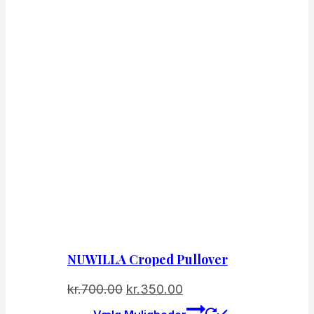
NUWILLA Croped Pullover
Den
Den
kr.
700.00
kr.
350.00
oprindelige
aktuelle
Dette