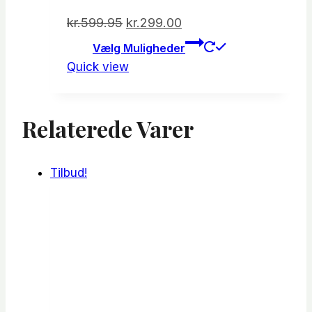
Den
Den
kr.
599.95
kr.
299.00
oprindelige
aktuelle
Dette
Vælg Muligheder
vare
pris
pris
Quick view
har
var:
er:
flere
kr.599.95.
kr.299.00.
varianter.
Relaterede Varer
Mulighede
kan
vælges
Tilbud!
på
varesiden