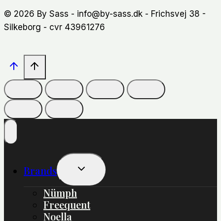
© 2026 By Sass - info@by-sass.dk - Frichsvej 38 -
Silkeborg - cvr 43961276
Skift
Brands
Undermenu
Nümph
Freequent
Noella