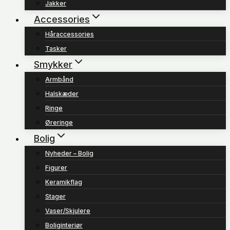
Jakker
Accessories
Håraccessories
Tasker
Smykker
Armbånd
Halskæder
Ringe
Øreringe
Bolig
Nyheder – Bolig
Figurer
Keramikflag
Stager
Vaser/Skjulere
Boliginteriør