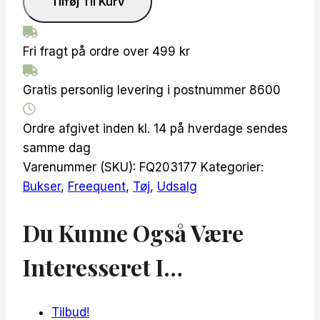
Tilføj Til Kurv
Bukser
-
Sort
Fri fragt på ordre over 499 kr
antal
Gratis personlig levering i postnummer 8600
Ordre afgivet inden kl. 14 på hverdage sendes
samme dag
Varenummer (SKU):
FQ203177
Kategorier:
Bukser
,
Freequent
,
Tøj
,
Udsalg
Du Kunne Også Være
Interesseret I…
Tilbud!