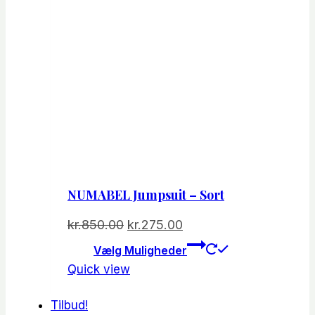
NUMABEL Jumpsuit – Sort
Den
Den
kr.
850.00
kr.
275.00
oprindelige
aktuelle
Dette
Vælg Muligheder
vare
pris
pris
Quick view
har
var:
er:
flere
kr.850.00.
kr.275.00.
Tilbud!