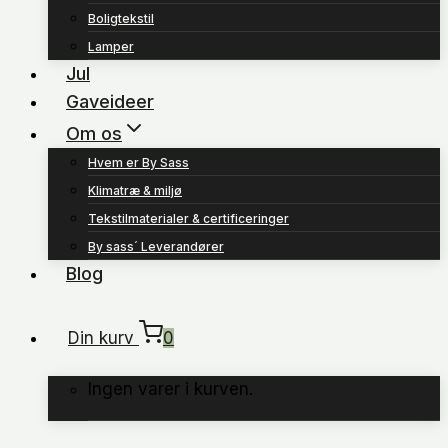
Boligtekstil
Lamper
Jul
Gaveideer
Om os
Hvem er By Sass
Klimatræ & miljø
Tekstilmaterialer & certificeringer
By sass´ Leverandører
Blog
Din kurv
0
Ingen varer i kurven.