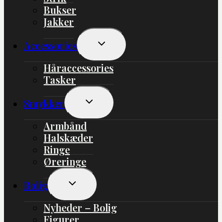
Bukser
Jakker
Skift
Accessories
Undermenu
Håraccessories
Tasker
Skift
Smykker
Undermenu
Armbånd
Halskæder
Ringe
Øreringe
Skift
Bolig
Undermenu
Nyheder – Bolig
Figurer