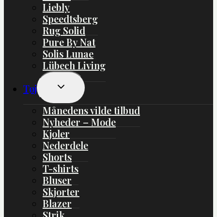
Liebly
Speedtsberg
Rug Solid
Pure By Nat
Solis Lunae
Lübech Living
Skift
Tøj
Undermenu
Månedens vilde tilbud
Nyheder – Mode
Kjoler
Nederdele
Shorts
T-shirts
Bluser
Skjorter
Blazer
Strik