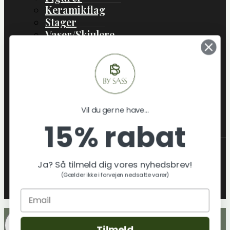
Keramikflag
Stager
Vaser/Skjulere
Boliginteriør
Boligtekstil
Lamper
Jul
Gaveideer
Vil du gerne have...
Skift
Om os
15% rabat
Undermenu
Hvem er By Sass
Klimatræ & miljø
Ja? Så tilmeld dig vores nyhedsbrev!
Tekstilmaterialer & certificeringer
(Gælder ikke i forvejen nedsatte varer)
By sass´ Leverandører
Blog
Tilmeld