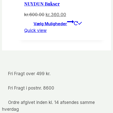
NUYDUN Bukser
Den
Den
kr.
600.00
kr.
360.00
oprindelige
aktuelle
Dette
Vælg Muligheder
vare
pris
pris
Quick view
har
var:
er:
flere
kr.600.00.
kr.360.00.
varianter.
Mulighede
kan
vælges
Fri Fragt over 499 kr.
på
varesiden
Fri Fragt i postnr. 8600
Ordre afgivet inden kl. 14 afsendes samme
hverdag