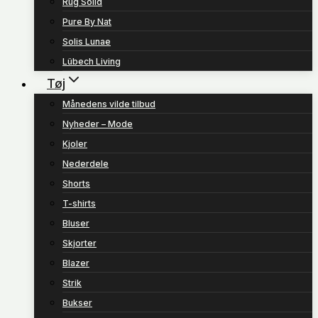
Rug Solid
Pure By Nat
Solis Lunae
Lübech Living
Tøj
Månedens vilde tilbud
Nyheder – Mode
Kjoler
Nederdele
Shorts
T-shirts
Bluser
Skjorter
Blazer
Strik
Bukser