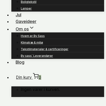
Boligtekstil
Lamper
Jul
Gaveideer
Om os
Hvem er By Sass
Klimatræ & miljø
Tekstilmaterialer & certificeringer
By sass´ Leverandører
Blog
Din kurv
0
Ingen varer i kurven.