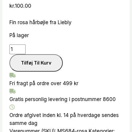
kr.
100.00
Fin rosa hårbøjle fra Liebly
På lager
Calin
-
Tilføj Til Kurv
Rosa
hårbøjle
antal
Fri fragt på ordre over 499 kr
Gratis personlig levering i postnummer 8600
Ordre afgivet inden kl. 14 på hverdage sendes
samme dag
Varenummer (SKU):
MS684-rosa
Kategorier: