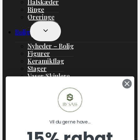
Halskæder
Ringe
Øreringe
Skift
Bolig
Undermenu
Nyheder – Bolig
Figurer
Keramikflag
Stager
Vaser/Skjulere
Boliginteriør
Boligtekstil
Lamper
Jul
Gaveideer
Vil du gerne have...
Skift
Om os
15% rabat
Undermenu