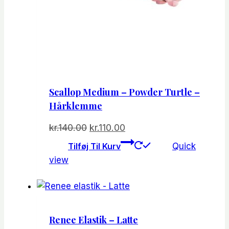
Scallop Medium – Powder Turtle –
Hårklemme
Den
Den
kr.
140.00
kr.
110.00
oprindelige
aktuelle
Tilføj Til Kurv
Quick
pris
pris
view
var:
er:
kr.140.00.
kr.110.00.
Renee Elastik – Latte