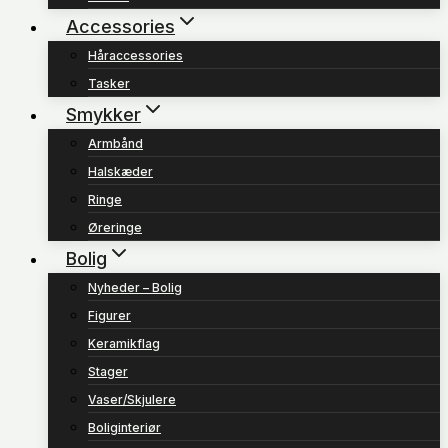
Accessories
Håraccessories
Tasker
Smykker
Armbånd
Halskæder
Ringe
Øreringe
Bolig
Nyheder – Bolig
Figurer
Keramikflag
Stager
Vaser/Skjulere
Boliginteriør