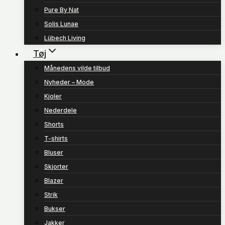
Pure By Nat
Solis Lunae
Lübech Living
Tøj
Månedens vilde tilbud
Nyheder – Mode
Kjoler
Nederdele
Shorts
T-shirts
Bluser
Skjorter
Blazer
Strik
Bukser
Jakker