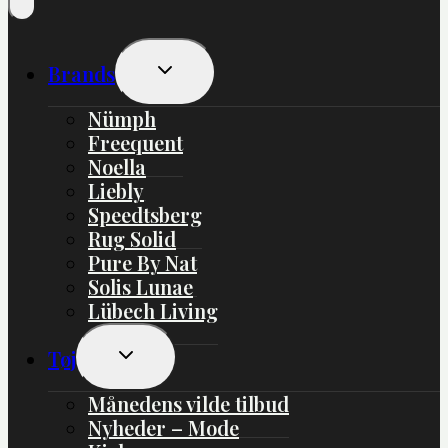
Skift
Brands
Undermenu
Nümph
Freequent
Noella
Liebly
Speedtsberg
Rug Solid
Pure By Nat
Solis Lunae
Lübech Living
Skift
Tøj
Undermenu
Månedens vilde tilbud
Nyheder – Mode