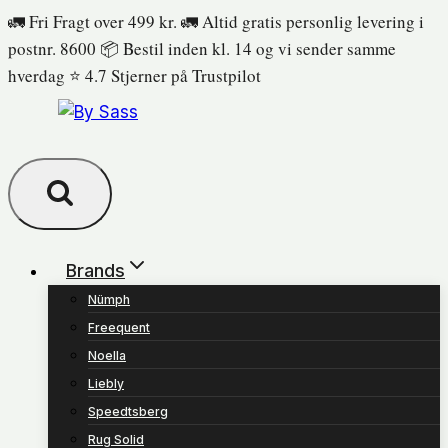
Fortsæt
🚛 Fri Fragt over 499 kr. 🚛 Altid gratis personlig levering i
til
postnr. 8600 📦 Bestil inden kl. 14 og vi sender samme
indhold
hverdag ⭐️ 4.7 Stjerner på Trustpilot
Brands
Nümph
Freequent
Noella
Liebly
Speedtsberg
Rug Solid