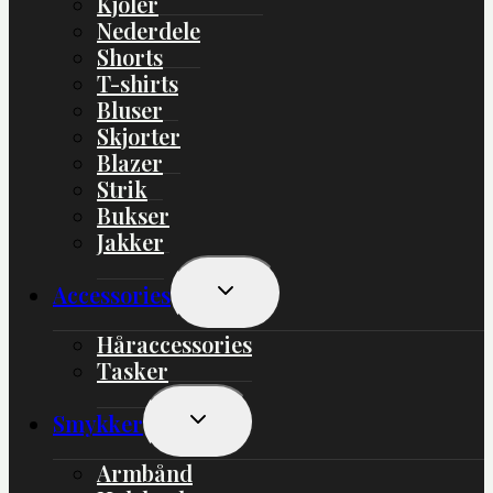
Kjoler
Nederdele
Shorts
T-shirts
Bluser
Skjorter
Blazer
Strik
Bukser
Jakker
Skift
Accessories
Undermenu
Håraccessories
Tasker
Skift
Smykker
Undermenu
Armbånd