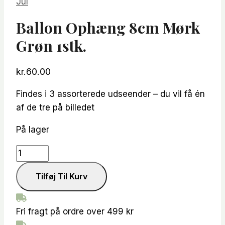
Jul
Ballon Ophæng 8cm Mørk
Grøn 1stk.
kr.
60.00
Findes i 3 assorterede udseender – du vil få én
af de tre på billedet
På lager
Ballon
ophæng
Tilføj Til Kurv
8cm
mørk
grøn
Fri fragt på ordre over 499 kr
1stk.