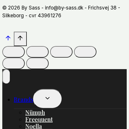
© 2026 By Sass - info@by-sass.dk - Frichsvej 38 -
Silkeborg - cvr 43961276
Skift
Brands
Undermenu
Nümph
Freequent
Noella