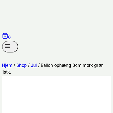
0
Hjem
/
Shop
/
Jul
/
Ballon ophæng 8cm mørk grøn
1stk.