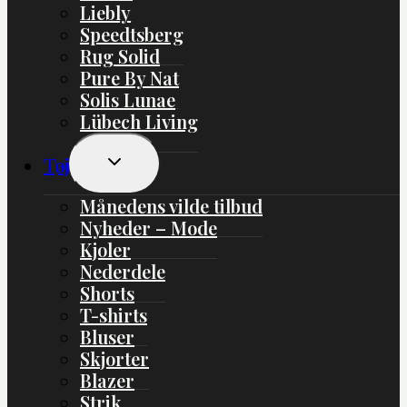
Liebly
Speedtsberg
Rug Solid
Pure By Nat
Solis Lunae
Lübech Living
Skift
Tøj
Undermenu
Månedens vilde tilbud
Nyheder – Mode
Kjoler
Nederdele
Shorts
T-shirts
Bluser
Skjorter
Blazer
Strik