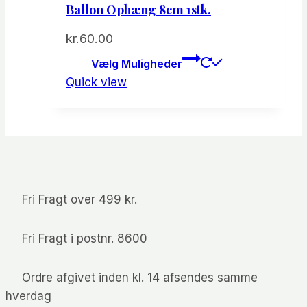
Ballon Ophæng 8cm 1stk.
kr.
60.00
Dette
Vælg Muligheder
vare
Quick view
har
flere
varianter.
Mulighede
kan
vælges
Fri Fragt over 499 kr.
på
varesiden
Fri Fragt i postnr. 8600
Ordre afgivet inden kl. 14 afsendes samme
hverdag