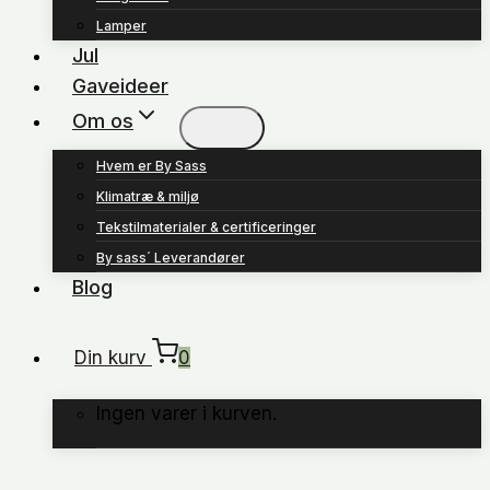
Lamper
Jul
Gaveideer
Om os
Hvem er By Sass
Klimatræ & miljø
Tekstilmaterialer & certificeringer
By sass´ Leverandører
Blog
Din kurv
0
Ingen varer i kurven.