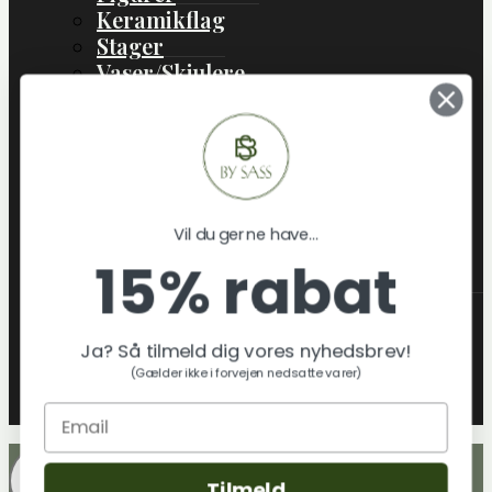
Keramikflag
Stager
Vaser/Skjulere
Boliginteriør
Boligtekstil
Lamper
Jul
Gaveideer
Vil du gerne have...
Skift
Om os
15% rabat
Undermenu
Hvem er By Sass
Klimatræ & miljø
Ja? Så tilmeld dig vores nyhedsbrev!
Tekstilmaterialer & certificeringer
(Gælder ikke i forvejen nedsatte varer)
By sass´ Leverandører
Blog
Tilmeld