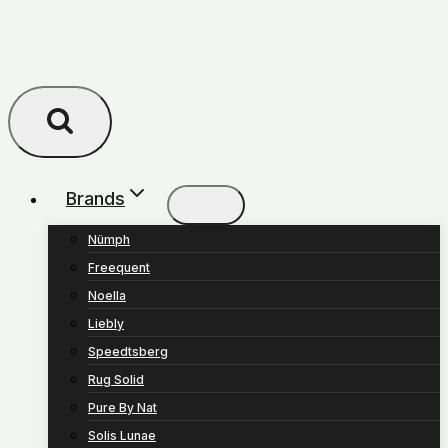
Brands
Nümph
Freequent
Noella
Liebly
Speedtsberg
Rug Solid
Pure By Nat
Solis Lunae