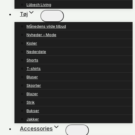
Lübech Living
Tøj
Månedens vilde tilbud
Nyheder – Mode
Kjoler
Nederdele
Shorts
T-shirts
Bluser
Skjorter
Blazer
Strik
Bukser
Jakker
Accessories