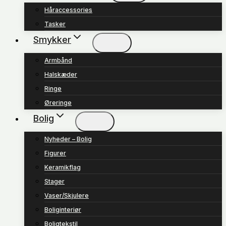
Håraccessories
Tasker
Smykker
Armbånd
Halskæder
Ringe
Øreringe
Bolig
Nyheder – Bolig
Figurer
Keramikflag
Stager
Vaser/Skjulere
Boliginteriør
Boligtekstil