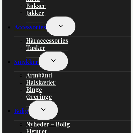
Bukser
Jakker
Skift
Accessories
Undermenu
Håraccessories
Tasker
Skift
Smykker
Undermenu
Armbånd
Halskæder
Ringe
Øreringe
Skift
Bolig
Undermenu
Nyheder – Bolig
Figurer