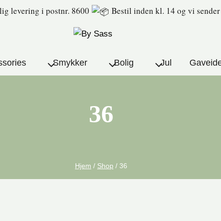
lig levering i postnr. 8600
Bestil inden kl. 14 og vi send
sories
Smykker
Bolig
Jul
Gaveid
36
Hjem
/
Shop
/
36