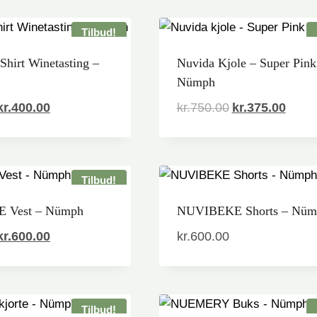
Tilbud!
irt Winetasting –
Nuvida Kjole – Super Pink
Nümph
Den
Den
Den
Den
kr.
400.00
kr.
750.00
kr.
375.00
oprindelige
aktuelle
oprindelige
aktue
pris
pris
pris
pris
var:
er:
var:
er:
Tilbud!
kr.600.00.
kr.400.00.
kr.750.00.
kr.37
 Vest – Nümph
NUVIBEKE Shorts – Nüm
Den
Den
kr.
600.00
kr.
600.00
oprindelige
aktuelle
pris
pris
var:
er:
Tilbud!
kr.800.00.
kr.600.00.