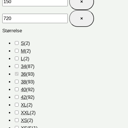
×
×
Størrelse
S
(
2
)
M
(
2
)
L
(
2
)
34
(
87
)
36
(
93
)
38
(
93
)
40
(
92
)
42
(
92
)
XL
(
2
)
XXL
(
2
)
XS
(
2
)