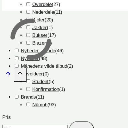
Overdele
(
27
)
Nederdele
(
11
)
Kjoler
(
20
)
Jakker
(
1
)
Bukser
(
17
)
Blazer
(
1
)
Nyheder - Mode
(
46
)
Nyheder
(
48
)
Månedens vilde tilbud
(
2
)
Gaveideer
(
0
)
Student
(
5
)
Konfirmation
(
1
)
Brands
(
11
)
Nümph
(
93
)
Pris