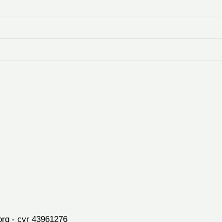
org - cvr 43961276