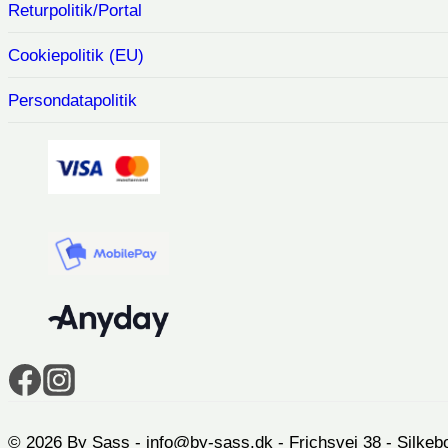
Returpolitik/Portal
Cookiepolitik (EU)
Persondatapolitik
© 2026 By Sass - info@by-sass.dk - Frichsvej 38 - Silkeb