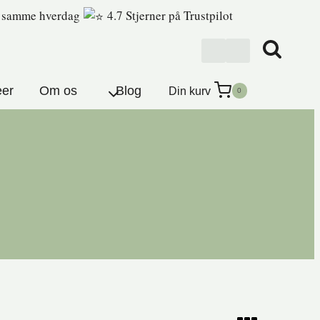
er samme hverdag
4.7 Stjerner på Trustpilot
eer
Om os
Blog
Din kurv
0