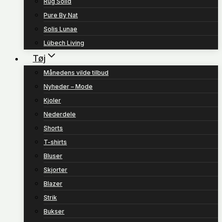
Rug Solid
Pure By Nat
Solis Lunae
Lübech Living
Tøj
Månedens vilde tilbud
Nyheder – Mode
Kjoler
Nederdele
Shorts
T-shirts
Bluser
Skjorter
Blazer
Strik
Bukser