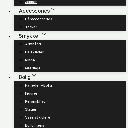
Jakker
Accessories
Håraccessories
Tasker
Smykker
Armbånd
Halskæder
Ringe
Øreringe
Bolig
Nyheder – Bolig
Figurer
Keramikflag
Stager
Vaser/Skjulere
Boliginteriør