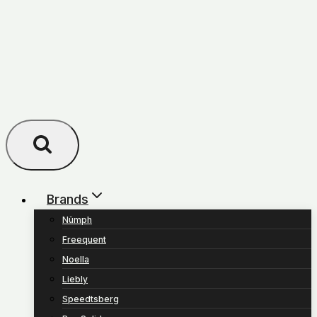
Brands
Nümph
Freequent
Noella
Liebly
Speedtsberg