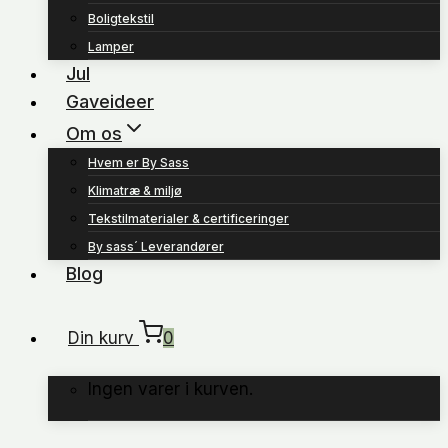
Boligtekstil
Lamper
Jul
Gaveideer
Om os
Hvem er By Sass
Klimatræ & miljø
Tekstilmaterialer & certificeringer
By sass´ Leverandører
Blog
Din kurv
0
Ingen varer i kurven.