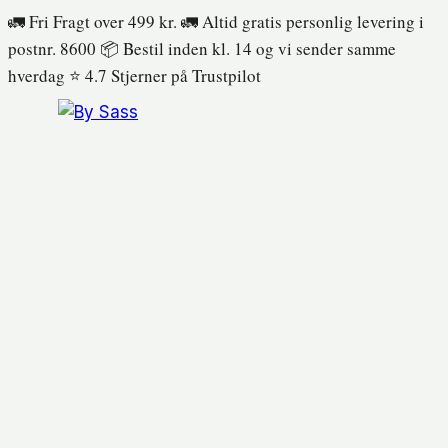
Fortsæt
🚛 Fri Fragt over 499 kr. 🚛 Altid gratis personlig levering i
til
postnr. 8600 📦 Bestil inden kl. 14 og vi sender samme
indhold
hverdag ⭐️ 4.7 Stjerner på Trustpilot