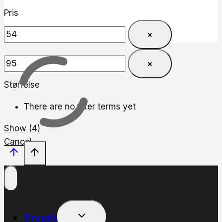
Pris
×
×
Størrelse
There are no filter terms yet
Show
(
4
)
Cancel
Skift
Brands