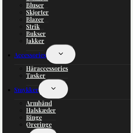
Bluser
Skjorter
Blazer
Strik
Bukser
Jakker
Skift
Accessories
Undermenu
Håraccessories
Tasker
Skift
Smykker
Undermenu
Armbånd
Halskæder
Ringe
Øreringe