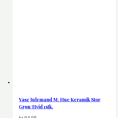
Mulighedern
kan
vælges
på
varesiden
Vase Julemand M. Hue Keramik Stor
Grøn/hvid 1stk.
kr.
94.95