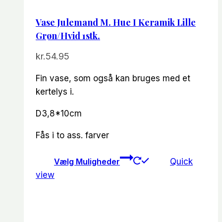
Vase Julemand M. Hue I Keramik Lille
Grøn/hvid 1stk.
kr.
54.95
Fin vase, som også kan bruges med et
kertelys i.
D3,8*10cm
Fås i to ass. farver
Dette
Vælg Muligheder
Quick
vare
view
har
flere
varianter.