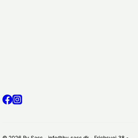
© 2026 By Sass - info@by-sass.dk - Frichsvej 38 -