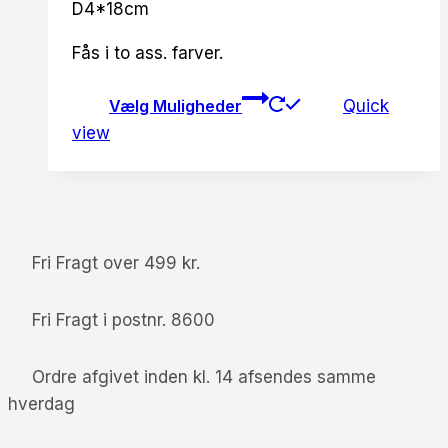
D4*18cm
Fås i to ass. farver.
Dette
Vælg Muligheder
Quick
vare
view
har
flere
varianter.
Mulighedern
kan
Fri Fragt over 499 kr.
vælges
på
Fri Fragt i postnr. 8600
varesiden
Ordre afgivet inden kl. 14 afsendes samme
hverdag