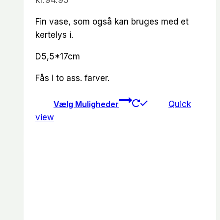
Fin vase, som også kan bruges med et
kertelys i.
D5,5*17cm
Fås i to ass. farver.
Dette
Vælg Muligheder
Quick
vare
view
har
flere
varianter.
Mulighedern
kan
vælges
på
varesiden