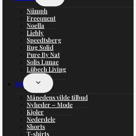
Undermenu
Nümph
Freequent
Noella
Liebly
Speedtsberg
Rug Solid
Pure By Nat
Solis Lunae
Lübech Living
Skift
Tøj
Undermenu
Månedens vilde tilbud
Nyheder – Mode
Kjoler
Nederdele
Shorts
T-shirts