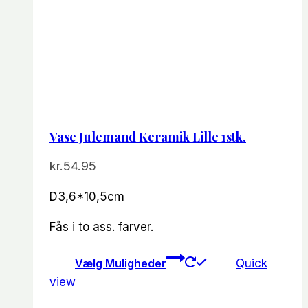
Vase Julemand Keramik Lille 1stk.
kr.
54.95
D3,6*10,5cm
Fås i to ass. farver.
Dette
Vælg Muligheder
Quick
vare
view
har