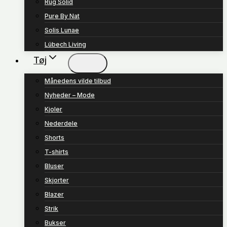
Rug Solid
Pure By Nat
Solis Lunae
Lübech Living
Tøj
Månedens vilde tilbud
Nyheder – Mode
Kjoler
Nederdele
Shorts
T-shirts
Bluser
Skjorter
Blazer
Strik
Bukser