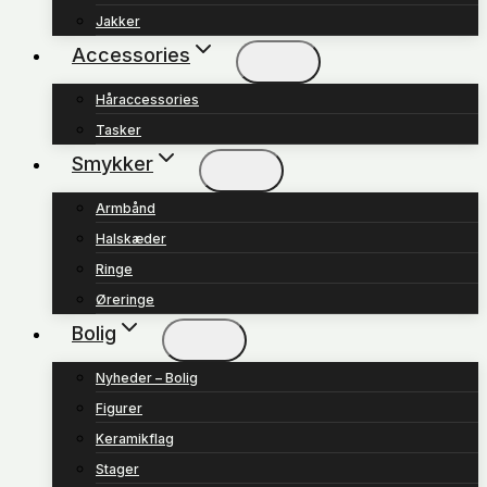
Jakker
Accessories
Håraccessories
Tasker
Smykker
Armbånd
Halskæder
Ringe
Øreringe
Bolig
Nyheder – Bolig
Figurer
Keramikflag
Stager