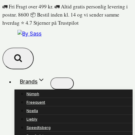
Fortsæt
🚛 Fri Fragt over 499 kr. 🚛 Altid gratis personlig levering i
til
postnr. 8600 📦 Bestil inden kl. 14 og vi sender samme
indhold
hverdag ⭐️ 4.7 Stjerner på Trustpilot
Brands
Nümph
Freequent
Noella
Liebly
Speedtsberg