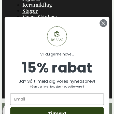
Keramikflag
Stager
Vaser/Skjulere
Boliginteriør
Boligtekstil
Lamper
Jul
Gaveideer
Vil du gerne have...
Skift
Om os
15% rabat
Undermenu
Hvem er By Sass
Klimatræ & miljø
Ja? Så tilmeld dig vores nyhedsbrev!
Tekstilmaterialer & certificeringer
(Gælder ikke i forvejen nedsatte varer)
By sass´ Leverandører
Blog
Tilmeld