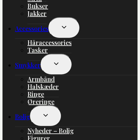
Bukser
Jakker
Skift
Accessories
Undermenu
Håraccessories
Tasker
Skift
Smykker
Undermenu
Armbånd
Halskæder
Ringe
Øreringe
Skift
Bolig
Undermenu
Nyheder – Bolig
Figurer