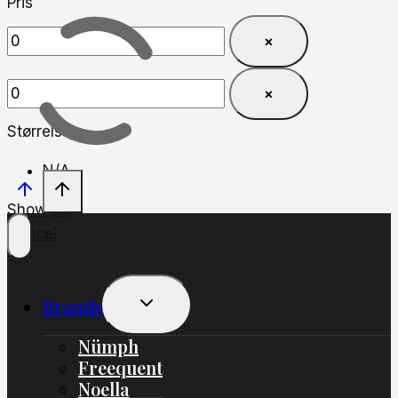
Pris
×
×
Størrelse
N/A
Show
(
0
)
Cancel
Skift
Brands
Undermenu
Nümph
Freequent
Noella