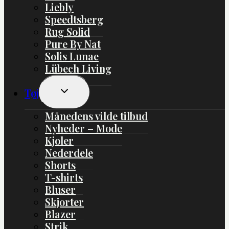
Liebly
Speedtsberg
Rug Solid
Pure By Nat
Solis Lunae
Lübech Living
Skift
Tøj
Undermenu
Månedens vilde tilbud
Nyheder – Mode
Kjoler
Nederdele
Shorts
T-shirts
Bluser
Skjorter
Blazer
Strik