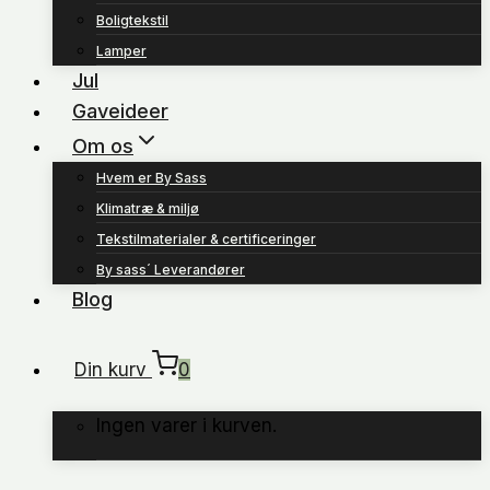
Boligtekstil
Lamper
Jul
Gaveideer
Om os
Hvem er By Sass
Klimatræ & miljø
Tekstilmaterialer & certificeringer
By sass´ Leverandører
Blog
Din kurv
0
Ingen varer i kurven.