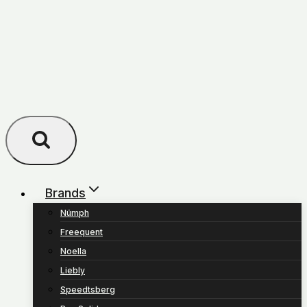
Brands
Nümph
Freequent
Noella
Liebly
Speedtsberg