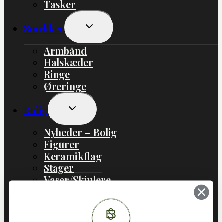
Tasker
Skift
Smykker
Undermenu
Armbånd
Halskæder
Ringe
Øreringe
Skift
Bolig
Undermenu
Nyheder – Bolig
Figurer
Keramikflag
Stager
Vaser/Skjulere
Boliginteriør
Boligtekstil
Lamper