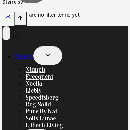
Størrelse
There are no filter terms yet
Show
(
1
)
Cancel
Skift
Brands
Undermenu
Nümph
Freequent
Noella
Liebly
Speedtsberg
Rug Solid
Pure By Nat
Solis Lunae
Lübech Living