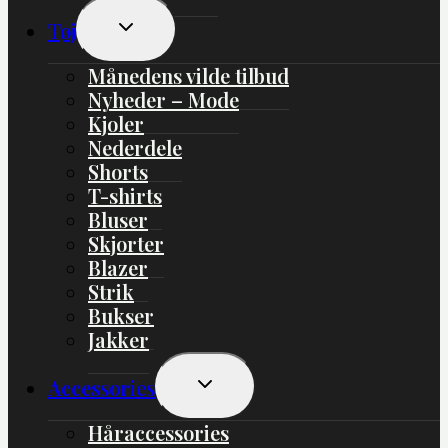
Skift
Tøj
Undermenu
Månedens vilde tilbud
Nyheder – Mode
Kjoler
Nederdele
Shorts
T-shirts
Bluser
Skjorter
Blazer
Strik
Bukser
Jakker
Skift
Accessories
Undermenu
Håraccessories