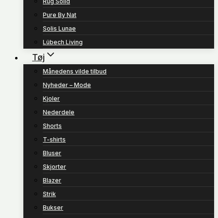
Rug Solid
Pure By Nat
Solis Lunae
Lübech Living
Tøj
Månedens vilde tilbud
Nyheder – Mode
Kjoler
Nederdele
Shorts
T-shirts
Bluser
Skjorter
Blazer
Strik
Bukser