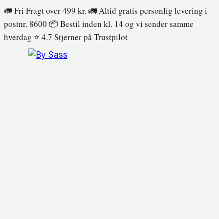
Fortsæt
🚛 Fri Fragt over 499 kr. 🚛 Altid gratis personlig levering i
til
postnr. 8600 📦 Bestil inden kl. 14 og vi sender samme
indhold
hverdag ⭐️ 4.7 Stjerner på Trustpilot