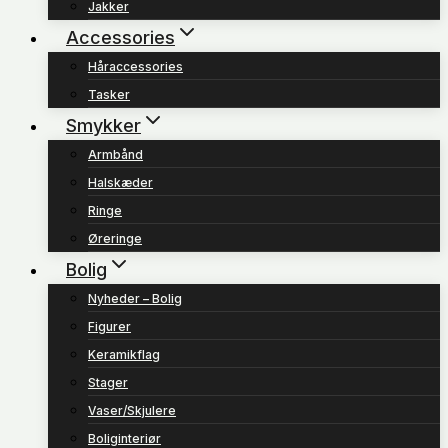
Jakker
Accessories
Håraccessories
Tasker
Smykker
Armbånd
Halskæder
Ringe
Øreringe
Bolig
Nyheder – Bolig
Figurer
Keramikflag
Stager
Vaser/Skjulere
Boliginteriør