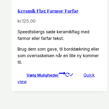
Keramik Flag Farmor/Farfar
kr.
125.00
Speedtsbergs søde keramikflag med
farmor eller farfar tekst.
Brug dem som gave, til borddækning eller
som overraskelsen når en lille ny kommer
til.
Dette
Vælg Muligheder
Quick
vare
view
har
flere
varianter.
Mulighedern